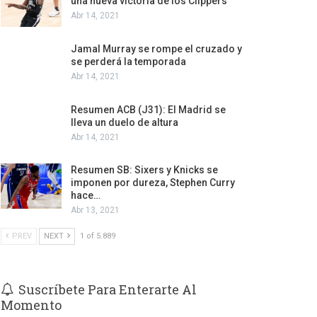
una nueva victoria de los Clippers
Abr 14, 2021
Jamal Murray se rompe el cruzado y
se perderá la temporada
Abr 14, 2021
Resumen ACB (J31): El Madrid se
lleva un duelo de altura
Abr 14, 2021
Resumen SB: Sixers y Knicks se
imponen por dureza, Stephen Curry
hace…
Abr 13, 2021
PREV
NEXT
1 of 5.889
Suscríbete Para Enterarte Al
Momento