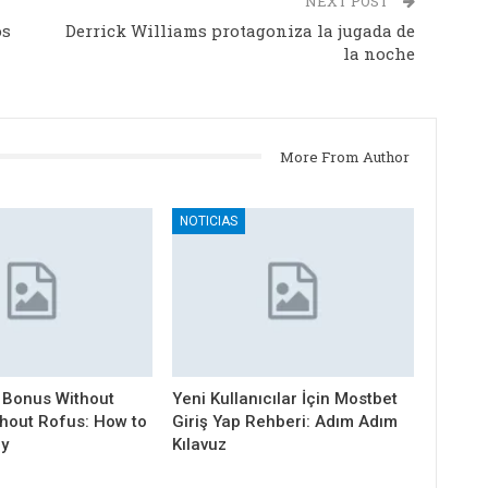
NEXT POST
os
Derrick Williams protagoniza la jugada de
la noche
More From Author
NOTICIAS
 Bonus Without
Yeni Kullanıcılar İçin Mostbet
thout Rofus: How to
Giriş Yap Rehberi: Adım Adım
ly
Kılavuz