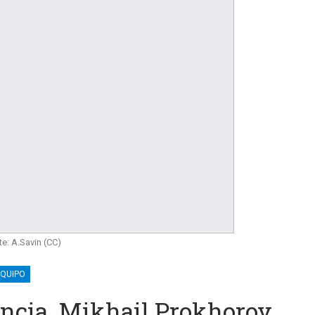
te: A.Savin (CC)
EQUIPO
ncia, Mikhail Prokhorov