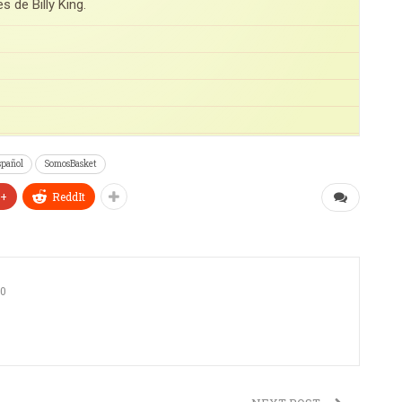
de Billy King.
spañol
SomosBasket
e+
ReddIt
0