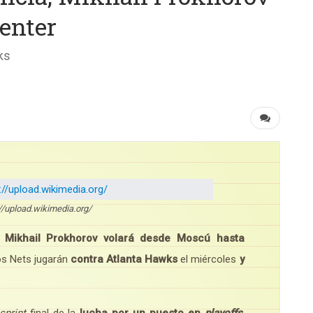
enter
ks
://upload.wikimedia.org/
,
Mikhail Prokhorov volará desde Moscú hasta
os Nets jugarán
contra Atlanta Hawks
el miércoles
y
sprint
final de la
lucha por un puesto en
playoffs
,