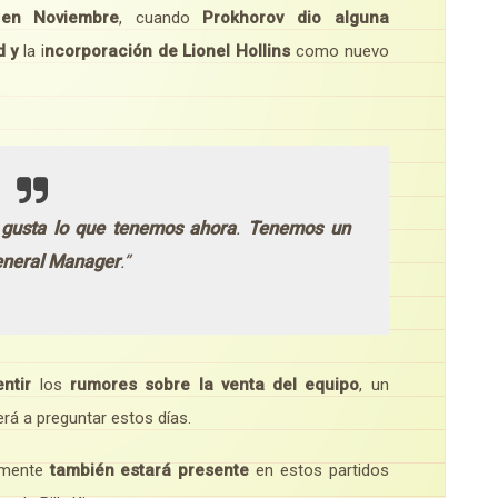
en Noviembre
, cuando
Prokhorov dio alguna
d y
la i
ncorporación de Lionel Hollins
como nuevo
gusta lo que tenemos ahora
.
Tenemos un
eneral Manager
.”
ntir
los
rumores sobre la venta del equipo
, un
rá a preguntar estos días.
emente
también estará presente
en estos partidos