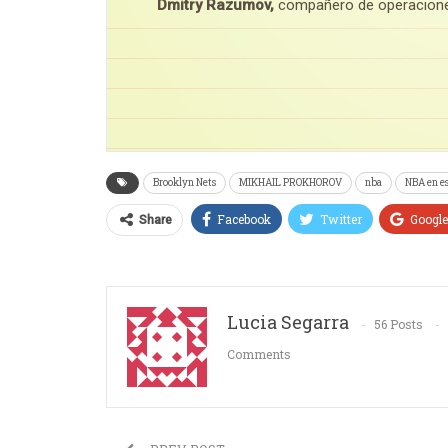
Dmitry Razumov,
compañero de operaciones 
Brooklyn Nets
MIKHAIL PROKHOROV
nba
NBA en e
Facebook
Twitter
Googl
Share
Lucia Segarra
56 Posts
Comments