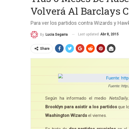
Volverá Al Barclays C
Para ver los partidos contra Wizards y Haw
Last updated
Abr 8, 2015
By
Lucia Segarra
Share
Fuente: http
Según ha informado el medio
NetsDaily
Brooklyn para asistir a los partidos
que l
Washington Wizards
el viernes.
Se trata de
dos partidos cruciales
en el