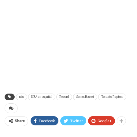
nba
NBA en español
Record
SomosBasket
Toronto Raptors
Facebook
Twitter
Google+
Share