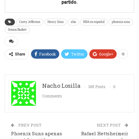
partido.
Corey Jefferson
Henry Sims
nba
NBA en español
phoenix suns
Somos Basket
Facebook
Twitter
Google+
Share
Nacho Losilla
365 Posts
0
Comments
PREV POST
NEXT POST
Phoenix Suns apenas
Rafael Hettsheimeir