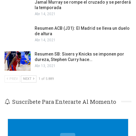
Jamal Murray se rompe el cruzado y se perderá
la temporada
Abr 14, 2021
Resumen ACB (J31): El Madrid se lleva un duelo
de altura
Abr 14, 2021
Resumen SB: Sixers y Knicks se imponen por
dureza, Stephen Curry hace…
Abr 13, 2021
PREV
NEXT
1 of 5.889
Suscríbete Para Enterarte Al Momento