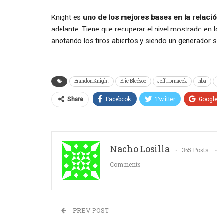
Knight es
uno de los mejores bases en la relaci
adelante. Tiene que recuperar el nivel mostrado en
anotando los tiros abiertos y siendo un generador s
Brandon Knight
Eric Bledsoe
Jeff Hornacek
nba
Facebook
Twitter
Googl
Share
Nacho Losilla
365 Posts
Comments
PREV POST