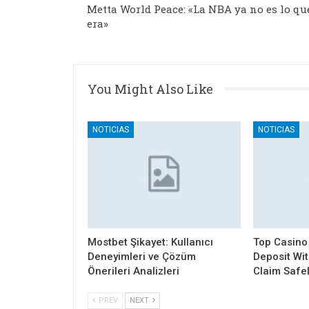
Metta World Peace: «La NBA ya no es lo qu
era»
You Might Also Like
NOTICIAS
NOTICIAS
Mostbet Şikayet: Kullanıcı
Top Casino
Deneyimleri ve Çözüm
Deposit Wi
Önerileri Analizleri
Claim Safe
PREV
NEXT