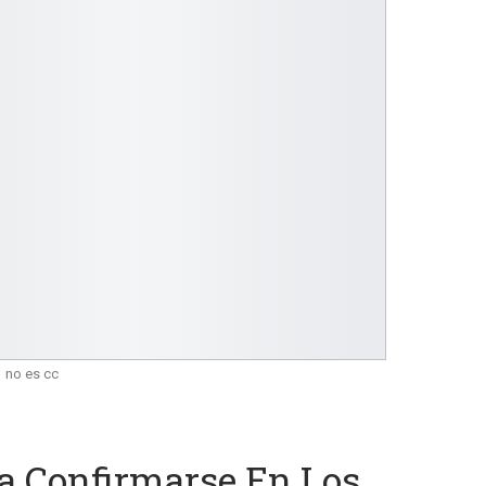
no es cc
a Confirmarse En Los