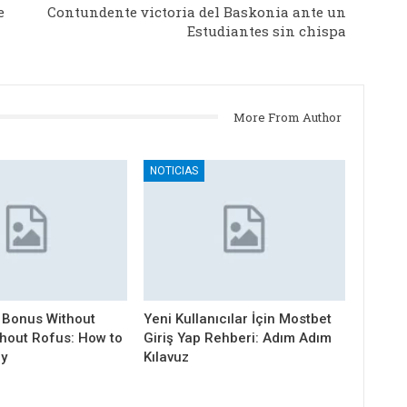
e
Contundente victoria del Baskonia ante un
Estudiantes sin chispa
More From Author
NOTICIAS
 Bonus Without
Yeni Kullanıcılar İçin Mostbet
thout Rofus: How to
Giriş Yap Rehberi: Adım Adım
ly
Kılavuz