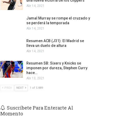
una nueva victoria de los Clippers
Abr 14, 2021
Jamal Murray se rompe el cruzado y
se perderá la temporada
Abr 14, 2021
Resumen ACB (J31): El Madrid se
lleva un duelo de altura
Abr 14, 2021
Resumen SB: Sixers y Knicks se
imponen por dureza, Stephen Curry
hace…
Abr 13, 2021
PREV
NEXT
1 of 5.889
Suscríbete Para Enterarte Al
Momento