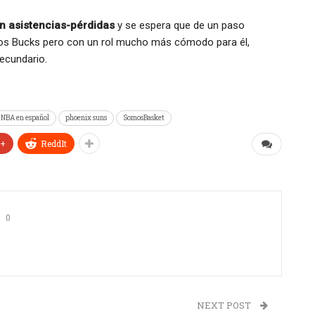
ón asistencias-pérdidas
y se espera que de un paso
 los Bucks pero con un rol mucho más cómodo para él,
ecundario.
NBA en español
phoenix suns
SomosBasket
e+
ReddIt
0
NEXT POST