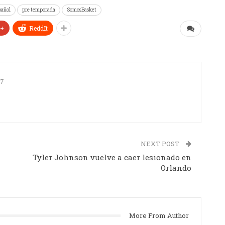
pañol
pre temporada
SomosBasket
e+
ReddIt
27
NEXT POST
Tyler Johnson vuelve a caer lesionado en
Orlando
More From Author