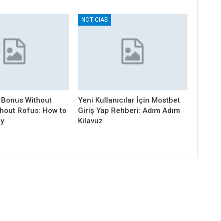
NOTICIAS
 Bonus Without
Yeni Kullanıcılar İçin Mostbet
thout Rofus: How to
Giriş Yap Rehberi: Adım Adım
ly
Kılavuz