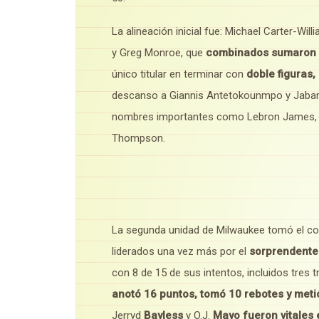
La alineación inicial fue: Michael Carter-Wil
y Greg Monroe, que
combinados sumaron 1
único titular en terminar con
doble figuras,
descanso a Giannis Antetokounmpo y Jabari P
nombres importantes como Lebron James, Kev
Thompson.
La segunda unidad de Milwaukee tomó el co
liderados una vez más por el
sorprendente
con 8 de 15 de sus intentos, incluidos tres t
anotó 16 puntos, tomó 10 rebotes y met
Jerryd
Bayless
y O.J.
Mayo
fueron vitales e