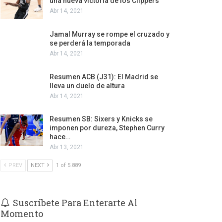
una nueva victoria de los Clippers
Abr 14, 2021
Jamal Murray se rompe el cruzado y
se perderá la temporada
Abr 14, 2021
Resumen ACB (J31): El Madrid se
lleva un duelo de altura
Abr 14, 2021
Resumen SB: Sixers y Knicks se
imponen por dureza, Stephen Curry
hace…
Abr 13, 2021
PREV
NEXT
1 of 5.889
Suscríbete Para Enterarte Al
Momento