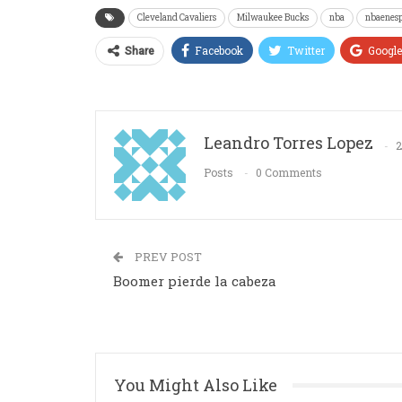
Cleveland Cavaliers
Milwaukee Bucks
nba
nbaenes
Facebook
Twitter
Googl
Share
Leandro Torres Lopez
Posts
0 Comments
PREV POST
Boomer pierde la cabeza
You Might Also Like