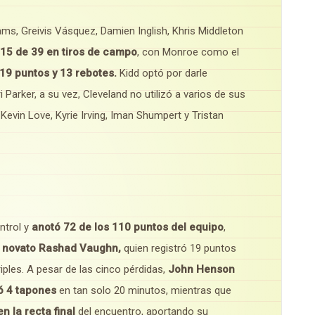
liams, Greivis Vásquez, Damien Inglish, Khris Middleton
5 de 39 en tiros de campo
, con Monroe como el
 19 puntos y 13 rebotes.
Kidd optó por darle
arker, a su vez, Cleveland no utilizó a varios de sus
in Love, Kyrie Irving, Iman Shumpert y Tristan
ntrol y
anotó 72 de los 110 puntos del equipo
,
 novato Rashad Vaughn,
quien registró 19 puntos
riples. A pesar de las cinco pérdidas,
John Henson
ió 4 tapones
en tan solo 20 minutos, mientras que
n la recta final
del encuentro, aportando su