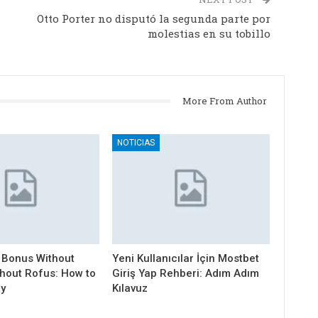
Otto Porter no disputó la segunda parte por
molestias en su tobillo
More From Author
NOTICIAS
 Bonus Without
Yeni Kullanıcılar İçin Mostbet
thout Rofus: How to
Giriş Yap Rehberi: Adım Adım
ly
Kılavuz