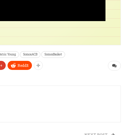
atric Young
SomosACB
SomosBasket
e+
ReddIt
NEXT POST