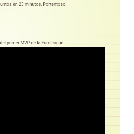
untos en 23 minutos. Portentoso.
del primer MVP de la Euroleague.