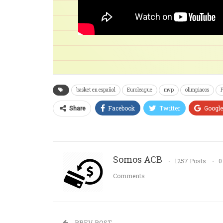
basket en español
Euroleague
mvp
olimpiacos
P
Facebook
Twitter
Googl
Share
Somos ACB
1257 Posts
0
Comments
PREV POST