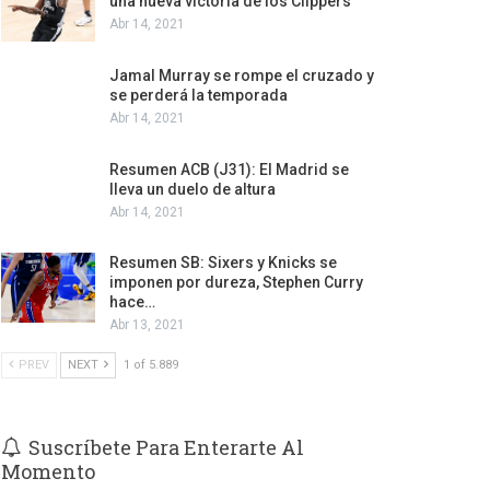
una nueva victoria de los Clippers
Abr 14, 2021
Jamal Murray se rompe el cruzado y
se perderá la temporada
Abr 14, 2021
Resumen ACB (J31): El Madrid se
lleva un duelo de altura
Abr 14, 2021
Resumen SB: Sixers y Knicks se
imponen por dureza, Stephen Curry
hace…
Abr 13, 2021
PREV
NEXT
1 of 5.889
Suscríbete Para Enterarte Al
Momento