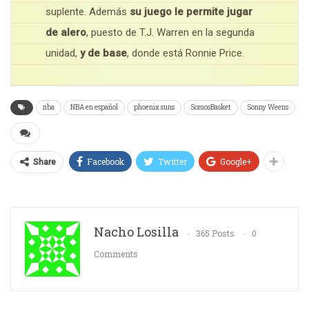
suplente. Además
su juego le permite jugar
de alero
, puesto de T.J. Warren en la segunda
unidad,
y de base
, donde está Ronnie Price.
nba
NBA en español
phoenix suns
SomosBasket
Sonny Weens
Facebook
Twitter
Google+
Share
Nacho Losilla
365 Posts
0
Comments