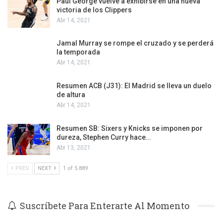
Paul George vuelve a exhibirse en una nueva
victoria de los Clippers
Abr 14, 2021
Jamal Murray se rompe el cruzado y se perderá
la temporada
Abr 14, 2021
Resumen ACB (J31): El Madrid se lleva un duelo
de altura
Abr 14, 2021
Resumen SB: Sixers y Knicks se imponen por
dureza, Stephen Curry hace…
Abr 13, 2021
PREV
NEXT
1 of 5.889
Suscríbete Para Enterarte Al Momento