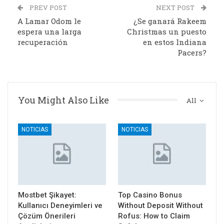
PREV POST
NEXT POST
A Lamar Odom le
¿Se ganará Rakeem
espera una larga
Christmas un puesto
recuperación
en estos Indiana
Pacers?
You Might Also Like
All
NOTICIAS
NOTICIAS
Mostbet Şikayet:
Top Casino Bonus
Kullanıcı Deneyimleri ve
Without Deposit Without
Çözüm Önerileri
Rofus: How to Claim