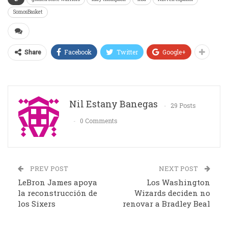
SomosBasket
Facebook
Twitter
Google+
Share
Nil Estany Banegas
29 Posts
0 Comments
PREV POST
NEXT POST
LeBron James apoya
Los Washington
la reconstrucción de
Wizards deciden no
los Sixers
renovar a Bradley Beal