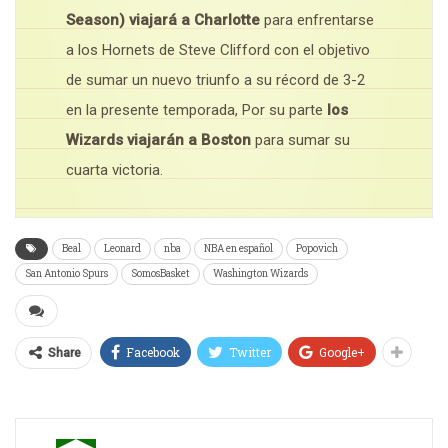
Season) viajará a Charlotte
para enfrentarse
a los Hornets de Steve Clifford con el objetivo
de sumar un nuevo triunfo a su récord de 3-2
en la presente temporada, Por su parte
los
Wizards viajarán a Boston
para sumar su
cuarta victoria.
Beal
Leonard
nba
NBA en español
Popovich
San Antonio Spurs
SomosBasket
Washington Wizards
Facebook
Twitter
Google+
Share