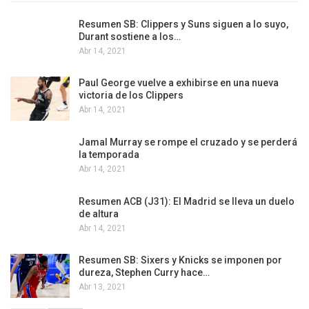
Resumen SB: Clippers y Suns siguen a lo suyo,
Durant sostiene a los…
Abr 14, 2021
Paul George vuelve a exhibirse en una nueva
victoria de los Clippers
Abr 14, 2021
Jamal Murray se rompe el cruzado y se perderá
la temporada
Abr 14, 2021
Resumen ACB (J31): El Madrid se lleva un duelo
de altura
Abr 14, 2021
Resumen SB: Sixers y Knicks se imponen por
dureza, Stephen Curry hace…
Abr 13, 2021