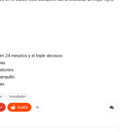
en 24 minutos y el triple decisivo.
ias.
rebotes.
anquillo.
as.
ns
SomosBasket
e+
ReddIt