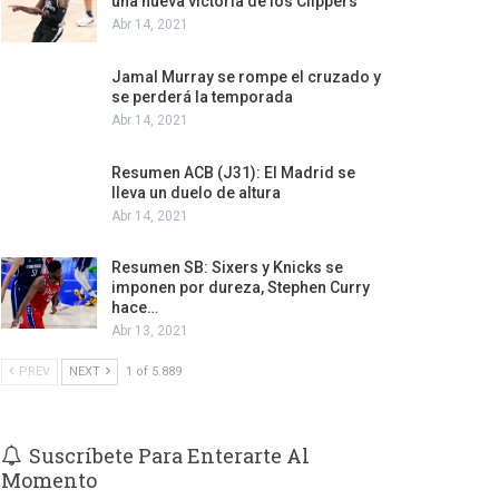
una nueva victoria de los Clippers
Abr 14, 2021
Jamal Murray se rompe el cruzado y
se perderá la temporada
Abr 14, 2021
Resumen ACB (J31): El Madrid se
lleva un duelo de altura
Abr 14, 2021
Resumen SB: Sixers y Knicks se
imponen por dureza, Stephen Curry
hace…
Abr 13, 2021
PREV
NEXT
1 of 5.889
Suscríbete Para Enterarte Al
Momento