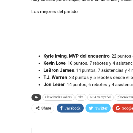
Los mejores del partido:
Kyrie Irving, MVP del encuentro
. 22 puntos 
Kevin Love
. 16 puntos, 7 rebotes y 4 asistenc
LeBron James
. 14 puntos, 7 asistencias y 4 
T.J. Warren
. 23 puntos y 5 rebotes desde el b
Jon Leuer
. 14 puntos, 6 rebotes y 4 asistenci
Cleveland Cavaliers
nba
NBA en español
phoenix su
Facebook
Twitter
Googl
Share