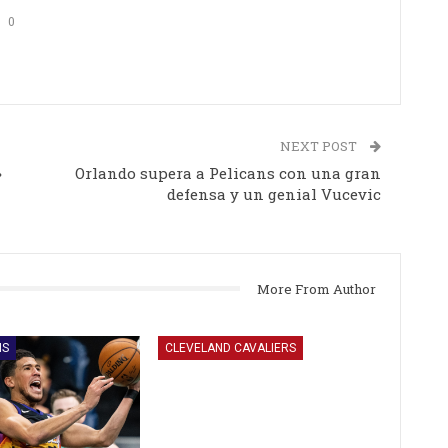
0
NEXT POST
»
Orlando supera a Pelicans con una gran
defensa y un genial Vucevic
More From Author
NS
CLEVELAND CAVALIERS