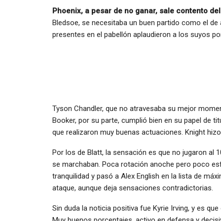
Phoenix, a pesar de no ganar, sale contento de
Bledsoe, se necesitaba un buen partido como el d
presentes en el pabellón aplaudieron a los suyos po
Tyson Chandler, que no atravesaba su mejor momen
Booker, por su parte, cumplió bien en su papel de tit
que realizaron muy buenas actuaciones. Knight hizo 
Por los de Blatt, la sensación es que no jugaron al
se marchaban. Poca rotación anoche pero poco es
tranquilidad y pasó a Alex English en la lista de m
ataque, aunque deja sensaciones contradictorias.
Sin duda la noticia positiva fue Kyrie Irving, y es q
Muy buenos porcentajes, activo en defensa y decisivo