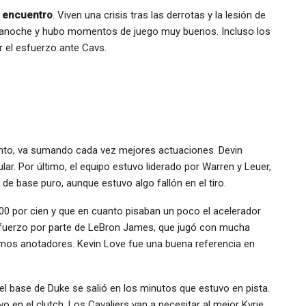
l encuentro
. Viven una crisis tras las derrotas y la lesión de
e anoche y hubo momentos de juego muy buenos. Incluso los
r el esfuerzo ante Cavs.
to, va sumando cada vez mejores actuaciones. Devin
ular. Por último, el equipo estuvo liderado por Warren y Leuer,
de base puro, aunque estuvo algo fallón en el tiro.
 100 por cien y que en cuanto pisaban un poco el acelerador
fuerzo por parte de LeBron James, que jugó con mucha
áximos anotadores. Kevin Love fue una buena referencia en
ue el base de Duke se salió en los minutos que estuvo en pista.
 en el clutch. Los Cavaliers van a necesitar al mejor Kyrie.