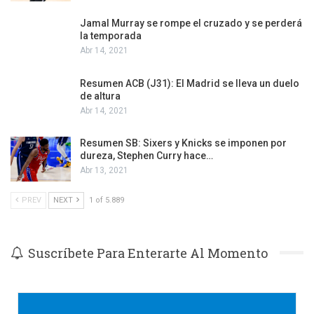
Jamal Murray se rompe el cruzado y se perderá
la temporada
Abr 14, 2021
Resumen ACB (J31): El Madrid se lleva un duelo
de altura
Abr 14, 2021
Resumen SB: Sixers y Knicks se imponen por
dureza, Stephen Curry hace…
Abr 13, 2021
PREV
NEXT
1 of 5.889
Suscríbete Para Enterarte Al Momento