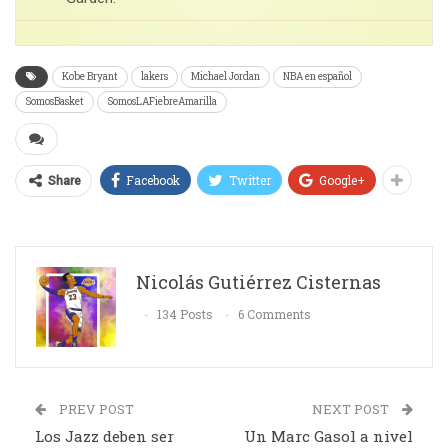
Kobe Bryant
lakers
Michael Jordan
NBA en español
SomosBasket
SomosLAFiebreAmarilla
Facebook
Twitter
Google+
Share
Nicolás Gutiérrez Cisternas
134 Posts
6 Comments
PREV POST
NEXT POST
Los Jazz deben ser
Un Marc Gasol a nivel