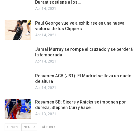
Durant sostiene a los…
Abr 14, 2021
Paul George vuelve a exhibirse en una nueva
victoria de los Clippers
Abr 14, 2021
Jamal Murray se rompe el cruzado y se perderá
la temporada
Abr 14, 2021
Resumen ACB (J31): El Madrid se lleva un duelo
de altura
Abr 14, 2021
Resumen SB: Sixers y Knicks se imponen por
dureza, Stephen Curry hace…
Abr 13, 2021
PREV
NEXT
1 of 5.889