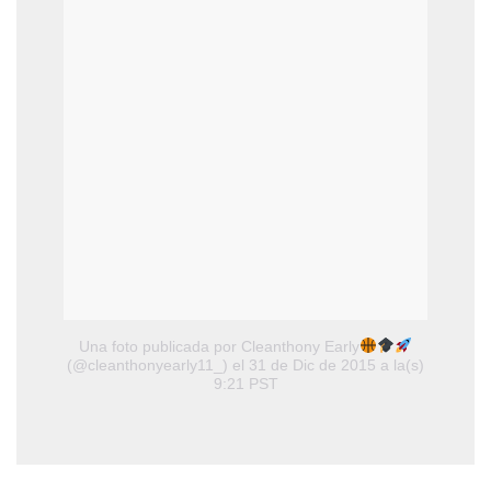
Una foto publicada por Cleanthony Early
(@cleanthonyearly11_)
el 31 de Dic de 2015 a la(s)
9:21 PST