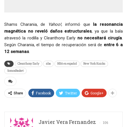
Shams Charania, de
Yahoo!
, informó que
la resonancia
magnética no reveló daños estructurales
, ya que la bala
atravesó la rodilla y Cleanthony Early
no necesitará cirugía
.
Según Charania, el tiempo de recuperación será de
entre 6 a
12 semanas
.
Cleanthony Early
nba
NBA en español
New York Knicks
SomosBasket
Facebook
Twitter
Google+
Share
Javier Vera Fernandez
106