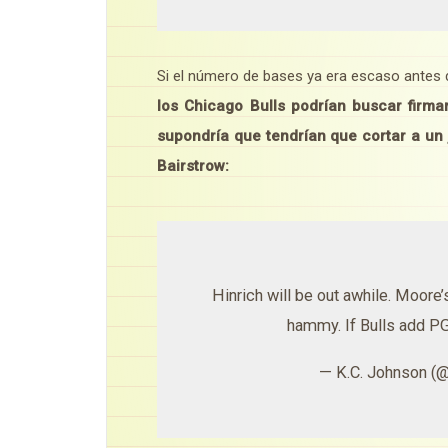
Si el número de bases ya era escaso antes d
los Chicago Bulls podrían buscar firma
supondría que tendrían que cortar a un
Bairstrow:
Hinrich will be out awhile. Moore’s
hammy. If Bulls add PG
— K.C. Johnson 