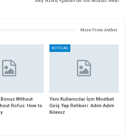
Ray Allen «pasa» de los Miami Heat
More From Author
NOTICIAS
 Bonus Without
Yeni Kullanıcılar İçin Mostbet
thout Rofus: How to
Giriş Yap Rehberi: Adım Adım
ly
Kılavuz