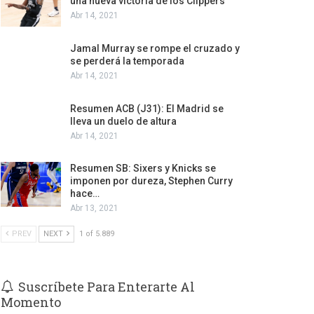
una nueva victoria de los Clippers
Abr 14, 2021
Jamal Murray se rompe el cruzado y
se perderá la temporada
Abr 14, 2021
Resumen ACB (J31): El Madrid se
lleva un duelo de altura
Abr 14, 2021
Resumen SB: Sixers y Knicks se
imponen por dureza, Stephen Curry
hace…
Abr 13, 2021
PREV
NEXT
1 of 5.889
Suscríbete Para Enterarte Al
Momento