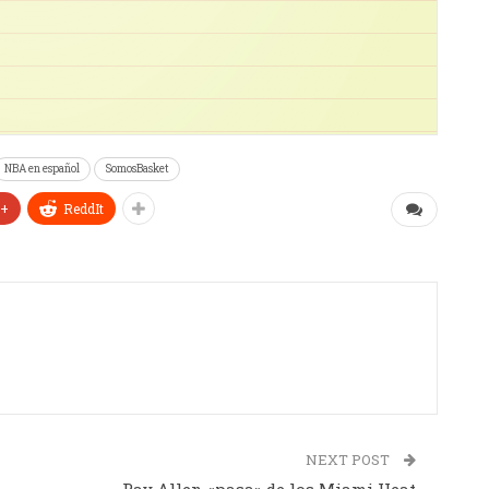
NBA en español
SomosBasket
e+
ReddIt
NEXT POST