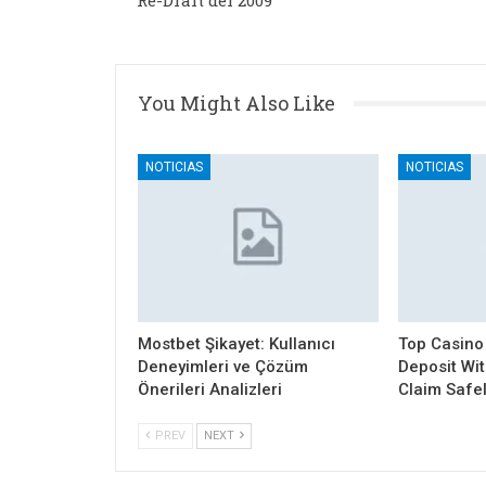
Re-Draft del 2009
You Might Also Like
NOTICIAS
NOTICIAS
Mostbet Şikayet: Kullanıcı
Top Casino
Deneyimleri ve Çözüm
Deposit Wi
Önerileri Analizleri
Claim Safe
PREV
NEXT