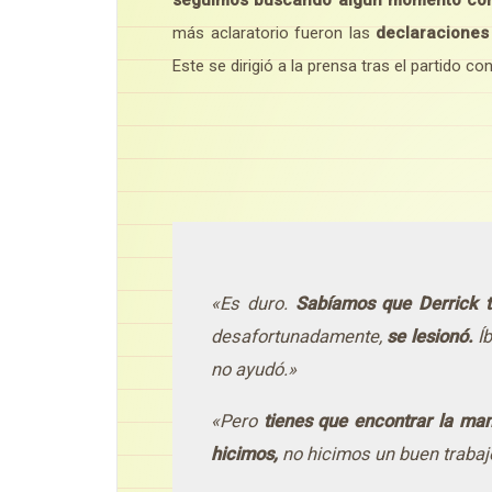
seguimos buscando algún momento concr
más aclaratorio fueron las
declaraciones
Este se dirigió a la prensa tras el partido co
«Es duro.
Sabíamos que Derrick te
desafortunadamente,
se lesionó.
Íb
no ayudó.»
«Pero
tienes que encontrar la man
hicimos,
no hicimos un buen trabaj