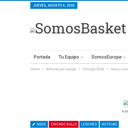
JUEVES, AGOSTO 6, 2026
Portada
Tu Equipo
SomosEurope
Home
Noticias por equipo
Chicago Bulls
Nuevo sust
Kei
ASIDE
CHICAGO BULLS
LESIONES
NOTICIAS