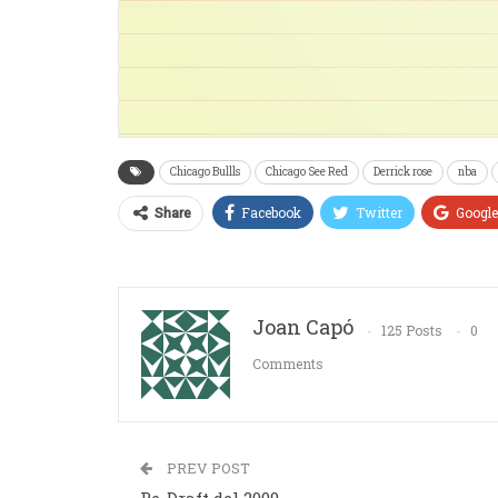
Chicago Bullls
Chicago See Red
Derrick rose
nba
Facebook
Twitter
Googl
Share
Joan Capó
125 Posts
0
Comments
PREV POST