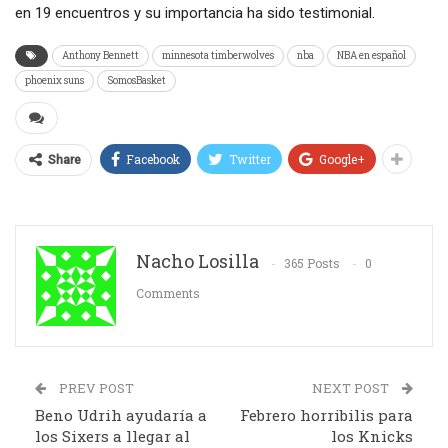
en 19 encuentros y su importancia ha sido testimonial.
Anthony Bennett
minnesota timberwolves
nba
NBA en español
phoenix suns
SomosBasket
Facebook
Twitter
Google+
Share
Nacho Losilla
365 Posts
0
Comments
PREV POST
NEXT POST
Beno Udrih ayudaría a
Febrero horribilis para
los Sixers a llegar al
los Knicks