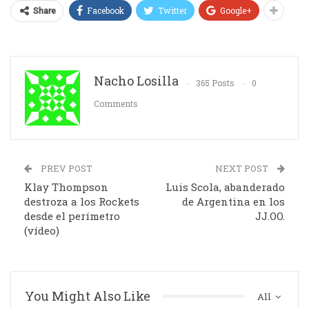
Facebook
Twitter
Google+
Share
Nacho Losilla
365 Posts
0
Comments
PREV POST
NEXT POST
Klay Thompson
Luis Scola, abanderado
destroza a los Rockets
de Argentina en los
desde el perímetro
JJ.OO.
(vídeo)
You Might Also Like
All