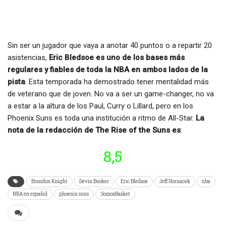
Sin ser un jugador que vaya a anotar 40 puntos o a repartir 20
asistencias,
Eric Bledsoe es uno de los bases más
regulares y fiables de toda la NBA en ambos lados de la
pista
. Esta temporada ha demostrado tener mentalidad más
de veterano que de joven. No va a ser un game-changer, no va
a estar a la altura de los Paul, Curry o Lillard, pero en los
Phoenix Suns es toda una institución a ritmo de All-Star.
La
nota de la redacción de The Rise of the Suns es
:
8,5
Brandon Knight
Devin Booker
Eric Bledsoe
Jeff Hornacek
nba
NBA en español
phoenix suns
SomosBasket