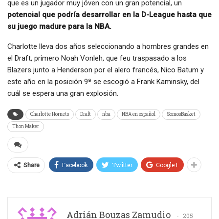
que es un jugador muy jóven con un gran potencial, un
potencial que podría desarrollar en la D-League hasta que
su juego madure para la NBA.
Charlotte lleva dos años seleccionando a hombres grandes en
el Draft, primero Noah Vonleh, que feu traspasado a los
Blazers junto a Henderson por el alero francés, Nico Batum y
este año en la posición 9ª se escogió a Frank Kaminsky, del
cuál se espera una gran explosión.
Charlotte Hornets
Draft
nba
NBA en español
SomosBasket
Thon Maker
Facebook
Twitter
Google+
Share
Adrián Bouzas Zamudio
205