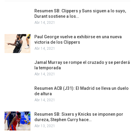
Resumen SB: Clippers y Suns siguen a lo suyo,
Durant sostiene a los…
Abr 14, 2021
Paul George vuelve a exhibirse en una nueva
victoria de los Clippers
Abr 14, 2021
Jamal Murray se rompe el cruzado y se perderá
la temporada
Abr 14, 2021
Resumen ACB (J31): El Madrid se lleva un duelo
de altura
Abr 14, 2021
Resumen SB: Sixers y Knicks se imponen por
dureza, Stephen Curry hace…
Abr 13, 2021