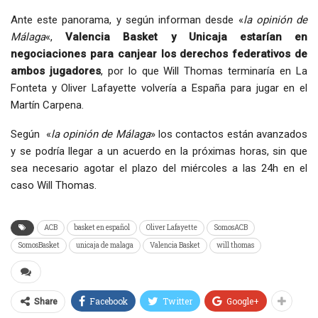
Ante este panorama, y según informan desde «
la opinión de
Málaga
«,
Valencia Basket y Unicaja estarían en
negociaciones para canjear los derechos federativos de
ambos jugadores
, por lo que Will Thomas terminaría en La
Fonteta y Oliver Lafayette volvería a España para jugar en el
Martín Carpena.
Según «
la opinión de Málaga
» los contactos están avanzados
y se podría llegar a un acuerdo en la próximas horas, sin que
sea necesario agotar el plazo del miércoles a las 24h en el
caso Will Thomas.
ACB
basket en español
Oliver Lafayette
SomosACB
SomosBasket
unicaja de malaga
Valencia Basket
will thomas
Facebook
Twitter
Google+
Share