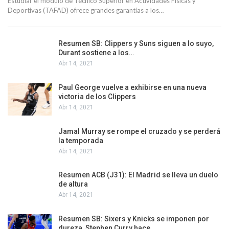
Estudiar el módulo de Técnico Superior en Actividades Físicas y
Deportivas (TAFAD) ofrece grandes garantías a los…
Resumen SB: Clippers y Suns siguen a lo suyo,
Durant sostiene a los…
Abr 14, 2021
Paul George vuelve a exhibirse en una nueva
victoria de los Clippers
Abr 14, 2021
Jamal Murray se rompe el cruzado y se perderá
la temporada
Abr 14, 2021
Resumen ACB (J31): El Madrid se lleva un duelo
de altura
Abr 14, 2021
Resumen SB: Sixers y Knicks se imponen por
dureza, Stephen Curry hace…