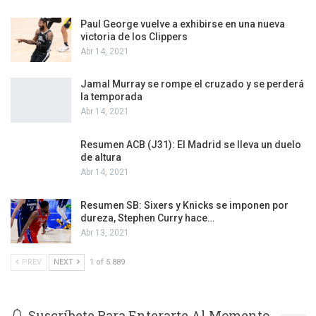
Paul George vuelve a exhibirse en una nueva
victoria de los Clippers
Abr 14, 2021
Jamal Murray se rompe el cruzado y se perderá
la temporada
Abr 14, 2021
Resumen ACB (J31): El Madrid se lleva un duelo
de altura
Abr 14, 2021
Resumen SB: Sixers y Knicks se imponen por
dureza, Stephen Curry hace…
Abr 13, 2021
PREV
NEXT
1 of 5.889
Suscríbete Para Enterarte Al Momento