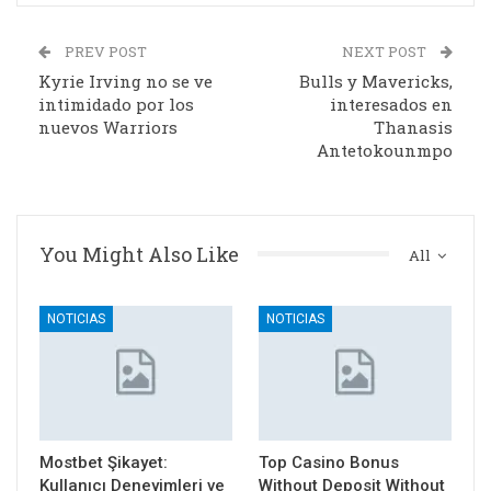
PREV POST
NEXT POST
Kyrie Irving no se ve
Bulls y Mavericks,
intimidado por los
interesados en
nuevos Warriors
Thanasis
Antetokounmpo
You Might Also Like
All
NOTICIAS
NOTICIAS
Mostbet Şikayet:
Top Casino Bonus
Kullanıcı Deneyimleri ve
Without Deposit Without