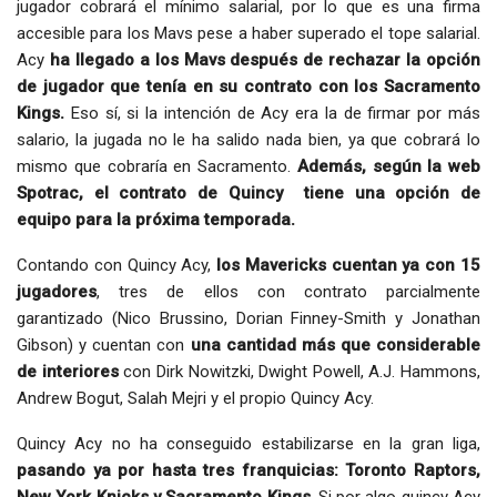
jugador
cobrará el mínimo salarial, por lo que es una firma
accesible para los Mavs pese a haber superado el tope salarial.
Acy
ha llegado a los Mavs después de rechazar la opción
de jugador que tenía en su contrato con los Sacramento
Kings.
Eso sí, si la intención de Acy era la de firmar por más
salario, la jugada no le ha salido nada bien, ya que cobrará lo
mismo que cobraría en Sacramento.
Además, según la web
Spotrac, el contrato de Quincy tiene una opción de
equipo para la próxima temporada.
Contando con Quincy Acy,
los Mavericks cuentan ya con 15
jugadores
, tres de ellos con contrato parcialmente
garantizado (Nico Brussino, Dorian Finney-Smith y Jonathan
Gibson) y cuentan con
una cantidad más que considerable
de interiores
con Dirk Nowitzki, Dwight Powell, A.J. Hammons,
Andrew Bogut, Salah Mejri y el propio Quincy Acy.
Quincy Acy no ha conseguido estabilizarse en la gran liga,
pasando ya por hasta tres franquicias: Toronto Raptors,
New York Knicks y Sacramento Kings
. Si por algo quincy Acy