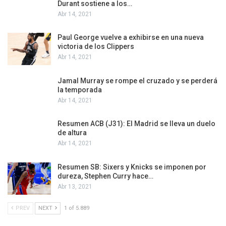
Durant sostiene a los…
Abr 14, 2021
Paul George vuelve a exhibirse en una nueva
victoria de los Clippers
Abr 14, 2021
Jamal Murray se rompe el cruzado y se perderá
la temporada
Abr 14, 2021
Resumen ACB (J31): El Madrid se lleva un duelo
de altura
Abr 14, 2021
Resumen SB: Sixers y Knicks se imponen por
dureza, Stephen Curry hace…
Abr 13, 2021
PREV
NEXT
1 of 5.889