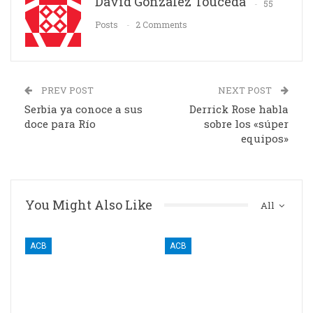
David Gonzalez Touceda
55
Posts
2 Comments
PREV POST
NEXT POST
Serbia ya conoce a sus
Derrick Rose habla
doce para Río
sobre los «súper
equipos»
You Might Also Like
All
ACB
ACB