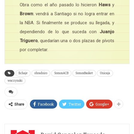
Obra como el año pasado lo hicieron
Haws
y
Brown
: vendrá a Santiago si no logra entrar en
la NBA. Si finalmente se produce su llegada, y
dependiendo de lo que suceda con
Juanjo
Triguero
, quedarían una o dos plazas de pívots
por completar.
fichaje
obradoiro
SomosACB
SomosBasket
Unicaja
waczynski
Facebook
Twitter
Google+
Share