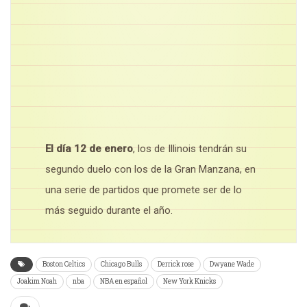
El día 12 de enero
, los de Illinois tendrán su
segundo duelo con los de la Gran Manzana, en
una serie de partidos que promete ser de lo
más seguido durante el año.
Boston Celtics
Chicago Bulls
Derrick rose
Dwyane Wade
Joakim Noah
nba
NBA en español
New York Knicks