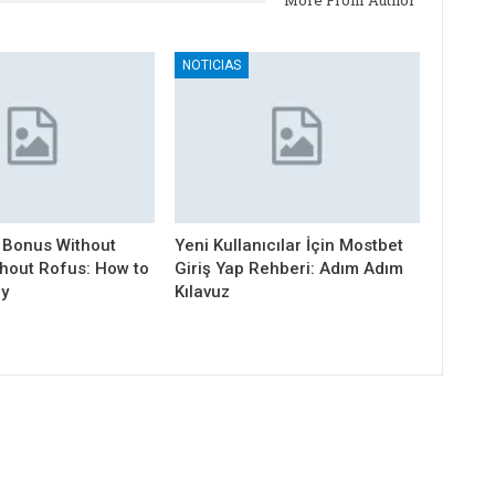
More From Author
NOTICIAS
 Bonus Without
Yeni Kullanıcılar İçin Mostbet
thout Rofus: How to
Giriş Yap Rehberi: Adım Adım
ly
Kılavuz