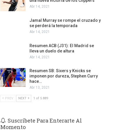
una nueva victoria de los Clippers
Abr 14, 2021
Jamal Murray se rompe el cruzado y
se perderá la temporada
Abr 14, 2021
Resumen ACB (J31): El Madrid se
lleva un duelo de altura
Abr 14, 2021
Resumen SB: Sixers y Knicks se
imponen por dureza, Stephen Curry
hace…
Abr 13, 2021
PREV
NEXT
1 of 5.889
Suscríbete Para Enterarte Al
Momento