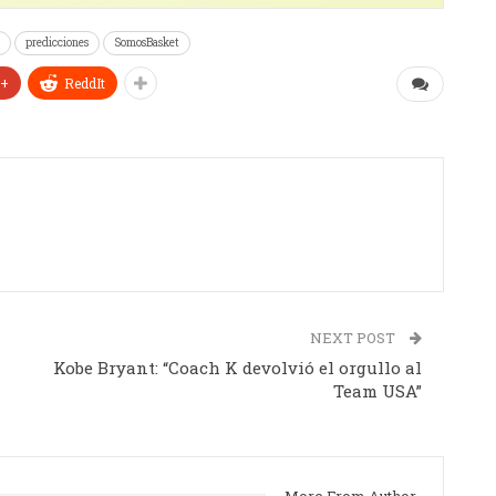
predicciones
SomosBasket
e+
ReddIt
NEXT POST
Kobe Bryant: “Coach K devolvió el orgullo al
Team USA”