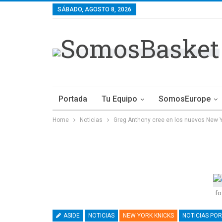
SÁBADO, AGOSTO 8, 2026
Portada
Tu Equipo
SomosEurope
Home
Noticias
Greg Anthony cree en los nuevos New Y
fo
ASIDE
NOTICIAS
NEW YORK KNICKS
NOTICIAS POR