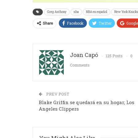
Greg Anthony
nba
NBA en español
New York Knicks
Facebook
Twitter
Googl
Share
Joan Capó
125 Posts
0
Comments
PREV POST
Blake Griffin se quedará en su hogar; Los
Angeles Clippers