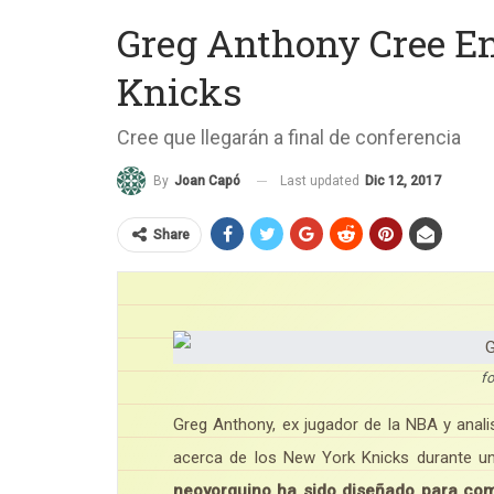
Greg Anthony Cree E
Knicks
Cree que llegarán a final de conferencia
Last updated
Dic 12, 2017
By
Joan Capó
Share
f
Greg Anthony, ex jugador de la NBA y anali
acerca de los New York Knicks durante un
neoyorquino ha sido diseñado para com