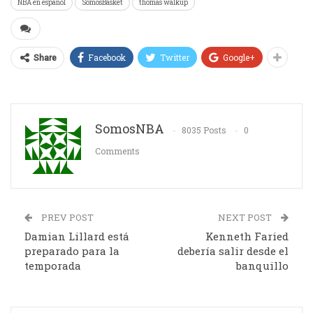
NBA en español
SomosBasket
thomas walkup
Facebook
Twitter
Google+
Share
SomosNBA
8035 Posts
0
Comments
PREV POST
NEXT POST
Damian Lillard está
Kenneth Faried
preparado para la
debería salir desde el
temporada
banquillo