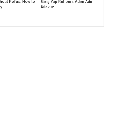
thout Rofus: How to
Giriş Yap Rehberi: Adım Adım
ly
Kılavuz