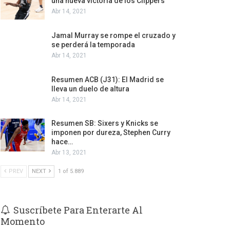
una nueva victoria de los Clippers
Abr 14, 2021
Jamal Murray se rompe el cruzado y
se perderá la temporada
Abr 14, 2021
Resumen ACB (J31): El Madrid se
lleva un duelo de altura
Abr 14, 2021
Resumen SB: Sixers y Knicks se
imponen por dureza, Stephen Curry
hace…
Abr 13, 2021
PREV
NEXT
1 of 5.889
Suscríbete Para Enterarte Al
Momento