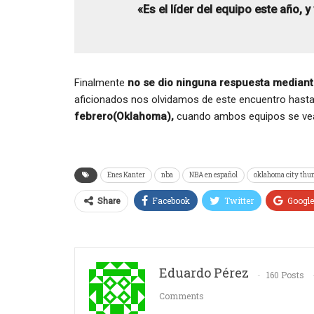
«Es el líder del equipo este año, y
Finalmente
no se dio ninguna respuesta mediante
aficionados nos olvidamos de este encuentro hasta
febrero(Oklahoma),
cuando ambos equipos se vea
Enes Kanter
nba
NBA en español
oklahoma city thu
Facebook
Twitter
Googl
Share
Eduardo Pérez
160 Posts
Comments