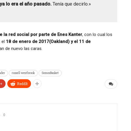
 ya lo era el año pasado.
Tenía que decirlo.»
 la red social por parte de Enes Kanter
, con lo cual los
 el
18 de enero de 2017(Oakland) y el 11 de
n de nuevo las caras.
nder
russell westbrook
SomosBasket
e+
ReddIt
0