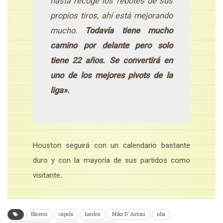
hasta recoge los rebotes de sus
propios tiros, ahí está mejorando
mucho.
Todavía tiene mucho
camino por delante pero solo
tiene 22 años. Se convertirá en
uno de los mejores pivots de la
liga».
Houston seguirá con un calendario bastante
duro y con la mayoría de sus partidos como
visitante
.
Blazers
capela
harden
Mike D' Antoni
nba