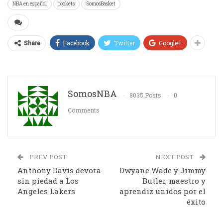
NBA en español
rockets
SomosBasket
Facebook
Twitter
Google+
Share
SomosNBA
8035 Posts
0
Comments
PREV POST
NEXT POST
Anthony Davis devora
Dwyane Wade y Jimmy
sin piedad a Los
Butler, maestro y
Angeles Lakers
aprendiz unidos por el
éxito