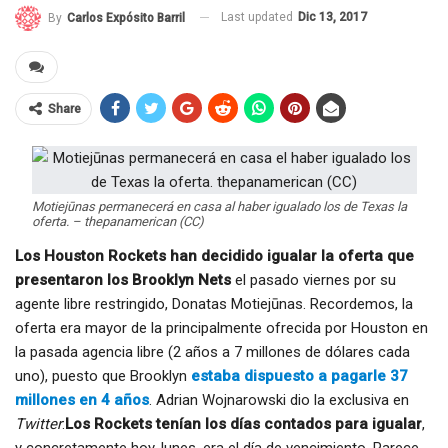
Last updated
Dic 13, 2017
By
Carlos Expósito Barril
Share
Motiejūnas permanecerá en casa al haber igualado los de Texas la
oferta. – thepanamerican (CC)
Los Houston Rockets han decidido igualar la oferta que
presentaron los Brooklyn Nets
el pasado viernes por su
agente libre restringido, Donatas Motiejūnas. Recordemos, la
oferta era mayor de la principalmente ofrecida por Houston en
la pasada agencia libre (2 años a 7 millones de dólares cada
uno), puesto que Brooklyn
estaba dispuesto a pagarle 37
millones en 4 años
. Adrian Wojnarowski dio la exclusiva en
Twitter
:
Los Rockets tenían los días contados para igualar
,
y concretamente hoy, lunes, era el día de vencimiento. Parece