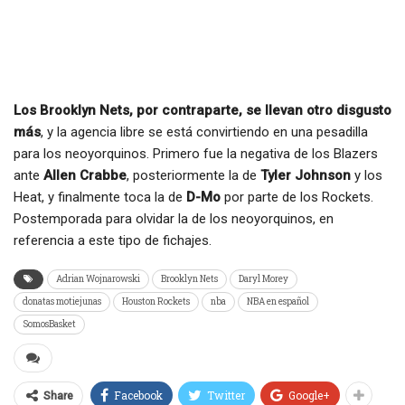
Los Brooklyn Nets, por contraparte, se llevan otro disgusto
más
, y la agencia libre se está convirtiendo en una pesadilla
para los neoyorquinos. Primero fue la negativa de los Blazers
ante
Allen Crabbe
, posteriormente la de
Tyler Johnson
y los
Heat, y finalmente toca la de
D-Mo
por parte de los Rockets.
Postemporada para olvidar la de los neoyorquinos, en
referencia a este tipo de fichajes.
Adrian Wojnarowski
Brooklyn Nets
Daryl Morey
donatas motiejunas
Houston Rockets
nba
NBA en español
SomosBasket
Facebook
Twitter
Google+
Share