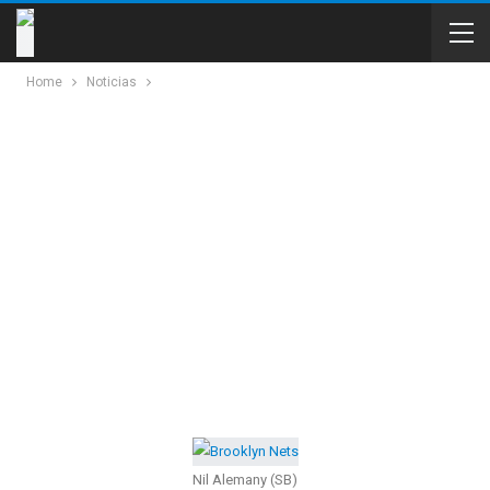
Home
Noticias
Nil Alemany (SB)