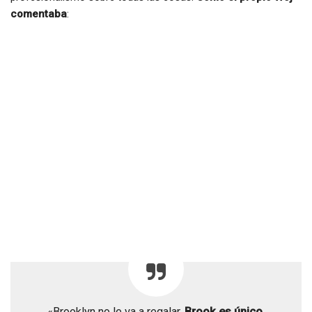
comentaba
:
«Brooklyn no le va a regalar.
Brook es único
.