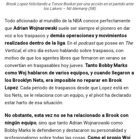
Brook Lopez felicitando a Trevor Booker por una acción en el partido ante
los Lakers – Nil Alemany (SB)
Todo aficionado al mundillo de la NBA conoce perfectamente
que
Adrian Wojnarowski
suele ser siempre el pionero en dar
voz a los traspasos y
demás operaciones y movimientos
realizados dentro de la liga
. En el
podcast
que posee en
The
Vertical
, el otro día estuvo hablando sobre traspasos, con
motivo de que los agentes libres que firmaron en verano se
convertían en traspasables hoy jueves.
Tanto Bobby Marks
como Woj hablaron de varios equipos, y cuando llegaron a
los Brooklyn Nets, era imposible no reparar en Brook
Lopez
. Cada periodo de traspasos desde que Lopez está en
los Nets, se le relaciona con un equipo, y el pívot ha declarado
estar harto de esa situación.
No obstante, esta vez no se ha relacionado a Brook con
ningún equipo
, sino que tanto Adrian Wojnarowski como
Bobby Marks le defendieron y destacaron su personalidad y
profesionalismo sobre todas las cosas.
Como el propio Woj