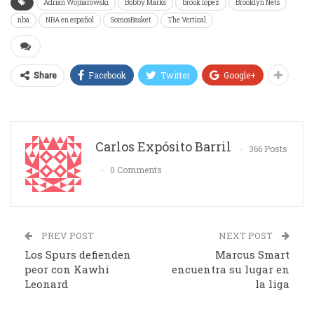
Adrian Wojnarowski
Bobby Marks
brook lopez
Brooklyn Nets
nba
NBA en español
SomosBasket
The Vertical
Facebook
Twitter
Google+
Share
Carlos Expósito Barril
366 Posts
0 Comments
PREV POST
NEXT POST
Los Spurs defienden
Marcus Smart
peor con Kawhi
encuentra su lugar en
Leonard
la liga