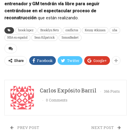
entrenador y GM tendrán vía libre para seguir
centrándose en el espectacular proceso de
reconstrucción
que están realizando.
brook lopez
Brooklyn Nets
conflictos
Kenny Atkinson
nba
NBA en español
Sean Kilpatrick
SomosBasket
Facebook
Twitter
Google+
Share
Carlos Expósito Barril
366 Posts
0 Comments
PREV POST
NEXT POST