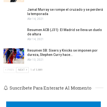
Jamal Murray se rompe el cruzado y se perderá
la temporada
Abr 14, 2021
Resumen ACB (J31): El Madrid se lleva un duelo
de altura
Abr 14, 2021
Resumen SB: Sixers y Knicks se imponen por
dureza, Stephen Curry hace…
Abr 13, 2021
PREV
NEXT
1 of 5.889
Suscríbete Para Enterarte Al Momento