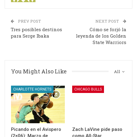
PREV POST
NEXT POST
Tres posibles destinos
Cómo se forjó la
para Serge Ibaka
leyenda de los Golden
State Warriors
You Might Also Like
All
CHARLOTTE HORNETS
CHICAGO BULLS
Picando en el Avispero
Zach LaVine pide paso
(2×06): Marzo de
como All-Star