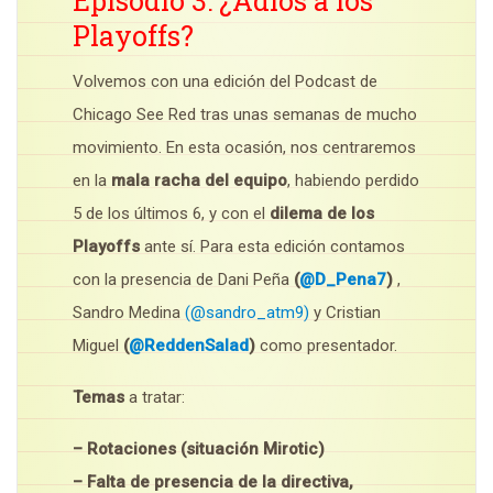
Episodio 3: ¿Adiós a los
Playoffs?
Volvemos con una edición del Podcast de
Chicago See Red tras unas semanas de mucho
movimiento. En esta ocasión, nos centraremos
en la
mala racha del equipo
, habiendo perdido
5 de los últimos 6, y con el
dilema de los
Playoffs
ante sí. Para esta edición contamos
con la presencia de Dani Peña
(
@D_Pena7
)
,
Sandro Medina
(@sandro_atm9)
y Cristian
Miguel
(
@ReddenSalad
)
como presentador.
Temas
a tratar:
– Rotaciones (situación Mirotic)
– Falta de presencia de la directiva,