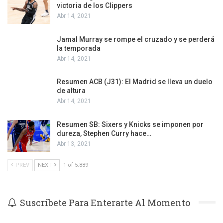
victoria de los Clippers
Abr 14, 2021
Jamal Murray se rompe el cruzado y se perderá
la temporada
Abr 14, 2021
Resumen ACB (J31): El Madrid se lleva un duelo
de altura
Abr 14, 2021
Resumen SB: Sixers y Knicks se imponen por
dureza, Stephen Curry hace…
Abr 13, 2021
PREV
NEXT
1 of 5.889
Suscríbete Para Enterarte Al Momento