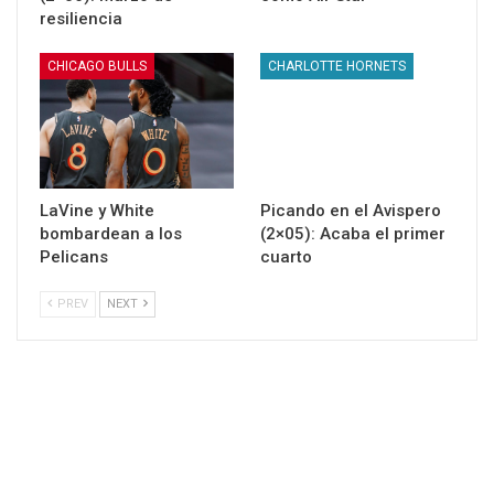
resiliencia
CHICAGO BULLS
CHARLOTTE HORNETS
LaVine y White
Picando en el Avispero
bombardean a los
(2×05): Acaba el primer
Pelicans
cuarto
PREV
NEXT