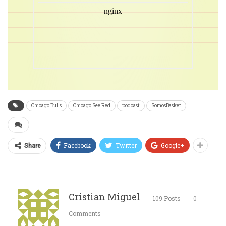
Chicago Bulls
Chicago See Red
podcast
SomosBasket
Facebook
Twitter
Google+
Share
Cristian Miguel
109 Posts
0
Comments