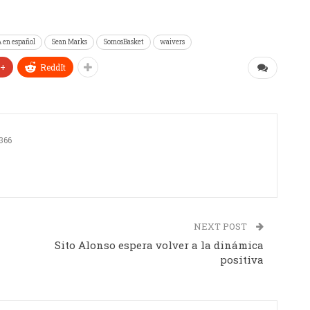
 en español
Sean Marks
SomosBasket
waivers
e+
ReddIt
366
NEXT POST
Sito Alonso espera volver a la dinámica
positiva