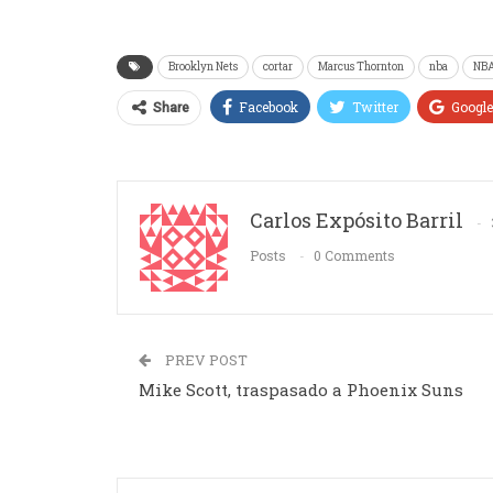
Brooklyn Nets
cortar
Marcus Thornton
nba
NBA
Facebook
Twitter
Googl
Share
Carlos Expósito Barril
Posts
0 Comments
PREV POST
Mike Scott, traspasado a Phoenix Suns