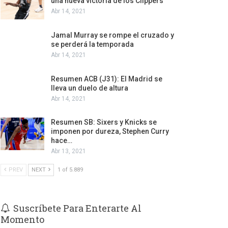
una nueva victoria de los Clippers
Abr 14, 2021
Jamal Murray se rompe el cruzado y
se perderá la temporada
Abr 14, 2021
Resumen ACB (J31): El Madrid se
lleva un duelo de altura
Abr 14, 2021
Resumen SB: Sixers y Knicks se
imponen por dureza, Stephen Curry
hace…
Abr 13, 2021
PREV
NEXT
1 of 5.889
Suscríbete Para Enterarte Al
Momento