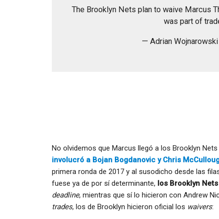
The Brooklyn Nets plan to waive Marcus Th
was part of tra
— Adrian Wojnarowsk
No olvidemos que Marcus llegó a los Brooklyn Nets
involucró a Bojan Bogdanovic y Chris McCulloug
primera ronda de 2017 y al susodicho desde las filas
fuese ya de por sí determinante,
los Brooklyn Nets
deadline
, mientras que sí lo hicieron con Andrew Ni
trades
, los de Brooklyn hicieron oficial los
waivers
: