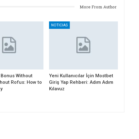
More From Author
NOTICIAS
 Bonus Without
Yeni Kullanıcılar İçin Mostbet
thout Rofus: How to
Giriş Yap Rehberi: Adım Adım
ly
Kılavuz