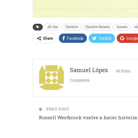
All-Star
Charlotte
Charlotte Hornets
hornets
nb
Facebook
Twitter
Googl
Share
Samuel López
36 Posts
Comments
PREV POST
Russell Westbrook vuelve a hacer historia