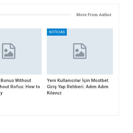
More From Author
NOTICIAS
 Bonus Without
Yeni Kullanıcılar İçin Mostbet
thout Rofus: How to
Giriş Yap Rehberi: Adım Adım
ly
Kılavuz