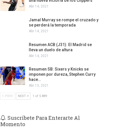
una nueva victoria de los Clippers
Abr 14, 2021
Jamal Murray se rompe el cruzado y
se perderá la temporada
Abr 14, 2021
Resumen ACB (J31): El Madrid se
lleva un duelo de altura
Abr 14, 2021
Resumen SB: Sixers y Knicks se
imponen por dureza, Stephen Curry
hace…
Abr 13, 2021
PREV
NEXT
1 of 5.889
Suscríbete Para Enterarte Al
Momento