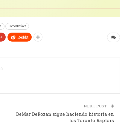
a
SomosBasket
e+
ReddIt
0
NEXT POST
DeMar DeRozan sigue haciendo historia en
los Toronto Raptors