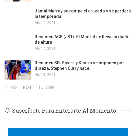
Jamal Murray se rompe el cruzado y se perderá
la temporada
Abr 14, 2021
Resumen ACB (J31): El Madrid se lleva un duelo
de altura
Abr 14, 2021
Resumen SB: Sixers y Knicks se imponen por
dureza, Stephen Curry hace…
Abr 13, 2021
PREV
NEXT
1 of 5.889
Suscríbete Para Enterarte Al Momento