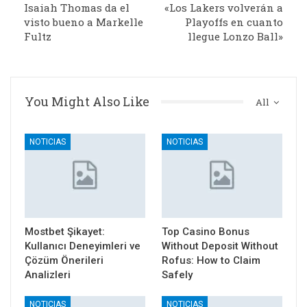
Isaiah Thomas da el
«Los Lakers volverán a
visto bueno a Markelle
Playoffs en cuanto
Fultz
llegue Lonzo Ball»
You Might Also Like
All
NOTICIAS
NOTICIAS
Mostbet Şikayet:
Top Casino Bonus
Kullanıcı Deneyimleri ve
Without Deposit Without
Çözüm Önerileri
Rofus: How to Claim
Analizleri
Safely
NOTICIAS
NOTICIAS