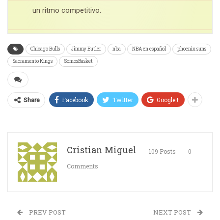
un ritmo competitivo.
Chicago Bulls
Jimmy Butler
nba
NBA en español
phoenix suns
Sacramento Kings
SomosBasket
Facebook
Twitter
Google+
Share
Cristian Miguel
109 Posts
0
Comments
PREV POST
NEXT POST