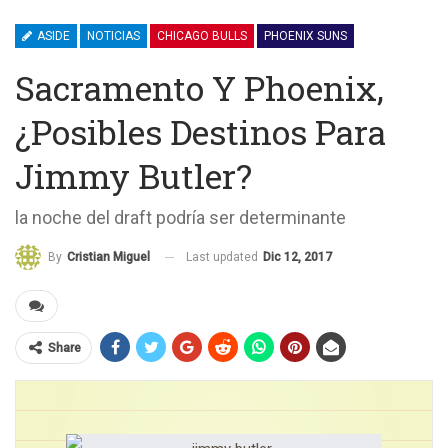
ASIDE
NOTICIAS
CHICAGO BULLS
PHOENIX SUNS
Sacramento Y Phoenix,
¿posibles Destinos Para
Jimmy Butler?
la noche del draft podría ser determinante
Last updated
Dic 12, 2017
By
Cristian Miguel
Share