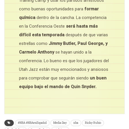
Training Camp y usar los partidos amistosos
como buenas oportunidades para
formar
química
dentro de la cancha. La competencia
en la Conferencia Oeste
será hasta más
difícil esta temporada
después de que varias
estrellas como
Jimmy Butler, Paul George, y
Carmelo Anthony
se hayan unido a la
conferencia. Lo bueno es que los jugadores del
Utah Jazz están muy emocionados y ansiosos
para comprobar que seguirán siendo
un buen
equipo bajo el mando de Quin Snyder.
#NBA #NBAenEspañol
Media Day
nba
Ricky Rubio