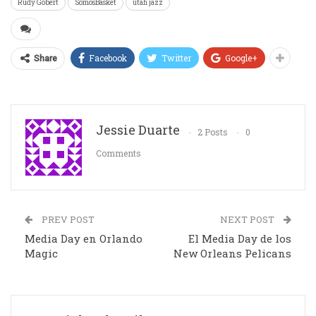
Rudy Gobert
SomosBasket
utah jazz
Facebook
Twitter
Google+
Share
Jessie Duarte
2 Posts
0
Comments
PREV POST
NEXT POST
Media Day en Orlando
El Media Day de los
Magic
New Orleans Pelicans