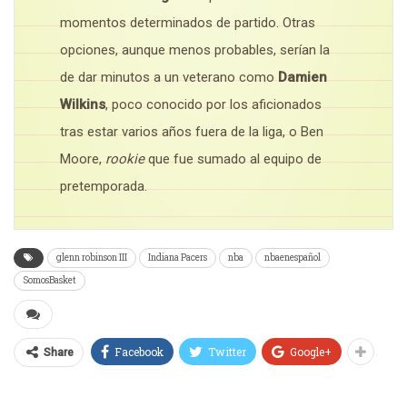
momentos determinados de partido. Otras
opciones, aunque menos probables, serían la
de dar minutos a un veterano como
Damien
Wilkins
, poco conocido por los aficionados
tras estar varios años fuera de la liga, o Ben
Moore,
rookie
que fue sumado al equipo de
pretemporada.
glenn robinson III
Indiana Pacers
nba
nbaenespañol
SomosBasket
Facebook
Twitter
Google+
Share