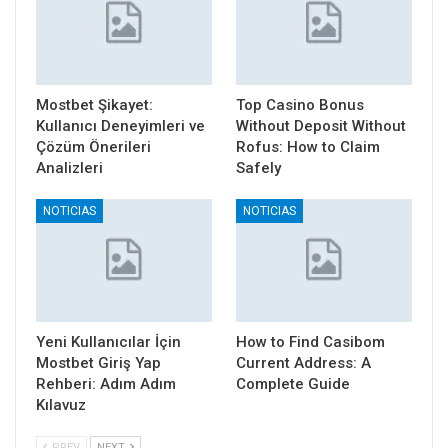
Mostbet Şikayet:
Top Casino Bonus
Kullanıcı Deneyimleri ve
Without Deposit Without
Çözüm Önerileri
Rofus: How to Claim
Analizleri
Safely
NOTICIAS
NOTICIAS
Yeni Kullanıcılar İçin
How to Find Casibom
Mostbet Giriş Yap
Current Address: A
Rehberi: Adım Adım
Complete Guide
Kılavuz
PREV
NEXT