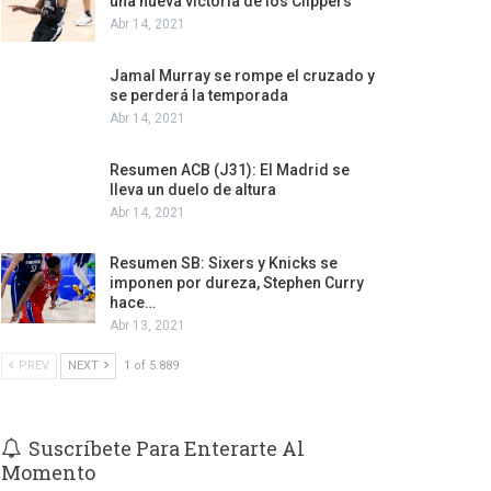
una nueva victoria de los Clippers
Abr 14, 2021
Jamal Murray se rompe el cruzado y
se perderá la temporada
Abr 14, 2021
Resumen ACB (J31): El Madrid se
lleva un duelo de altura
Abr 14, 2021
Resumen SB: Sixers y Knicks se
imponen por dureza, Stephen Curry
hace…
Abr 13, 2021
PREV
NEXT
1 of 5.889
Suscríbete Para Enterarte Al
Momento