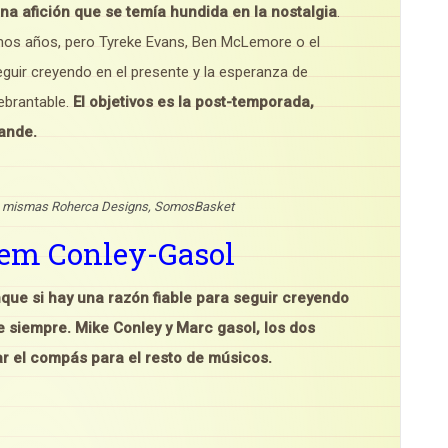
una afición que se temía hundida en la nostalgia
.
timos años, pero Tyreke Evans, Ben McLemore o el
eguir creyendo en el presente y la esperanza de
uebrantable.
El objetivos es la post-temporada,
ande.
las mismas Roherca Designs, SomosBasket
ndem Conley-Gasol
ue si hay una razón fiable para seguir creyendo
e siempre. Mike Conley y Marc gasol, los dos
r el compás para el resto de músicos.