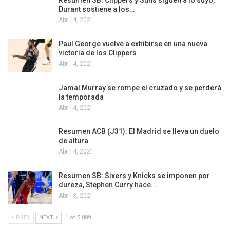
Durant sostiene a los…
Abr 14, 2021
Paul George vuelve a exhibirse en una nueva
victoria de los Clippers
Abr 14, 2021
Jamal Murray se rompe el cruzado y se perderá
la temporada
Abr 14, 2021
Resumen ACB (J31): El Madrid se lleva un duelo
de altura
Abr 14, 2021
Resumen SB: Sixers y Knicks se imponen por
dureza, Stephen Curry hace…
Abr 13, 2021
PREV
NEXT
1 of 5.889