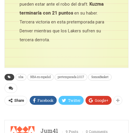
pueden estar ante el robo del draft.
Kuzma
terminaría con 21 puntos
en su haber.
Tercera victoria en esta pretemporada para
Denver mientras que los Lakers sufren su
tercera derrota.
nba
NBA en español
pretemporada 2017
SomosBasket
Facebook
Twitter
Google+
Share
Jum41
9 Posts
0 Comments