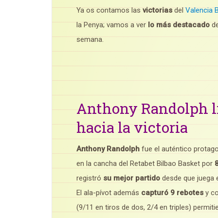
Ya os contamos las
victorias
del
Valencia 
la Penya; vamos a ver
lo más destacado
de
semana.
Anthony Randolph li
hacia la victoria
Anthony Randolph
fue el auténtico protago
en la cancha del Retabet Bilbao Basket por
registró
su mejor partido
desde que juega 
El ala-pívot además
capturó 9 rebotes
y c
(9/11 en tiros de dos, 2/4 en triples) permit