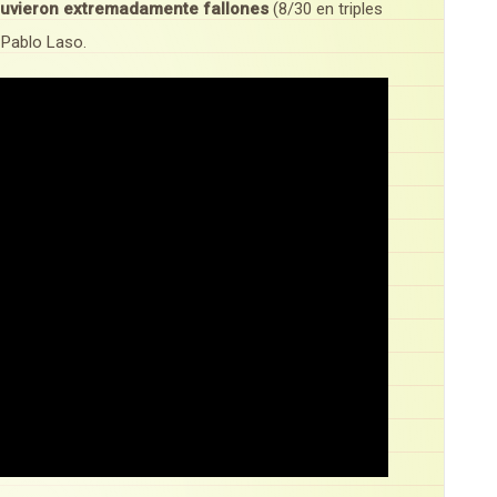
stuvieron extremadamente fallones
(8/30 en triples
 Pablo Laso.