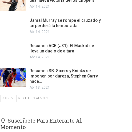
una nueva victoria de los Clippers
Abr 14, 2021
Jamal Murray se rompe el cruzado y
se perderá la temporada
Abr 14, 2021
Resumen ACB (J31): El Madrid se
lleva un duelo de altura
Abr 14, 2021
Resumen SB: Sixers y Knicks se
imponen por dureza, Stephen Curry
hace…
Abr 13, 2021
PREV
NEXT
1 of 5.889
Suscríbete Para Enterarte Al
Momento