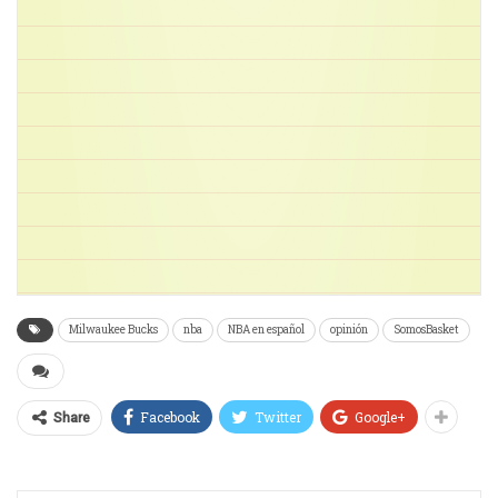
Milwaukee Bucks
nba
NBA en español
opinión
SomosBasket
Facebook
Twitter
Google+
Share