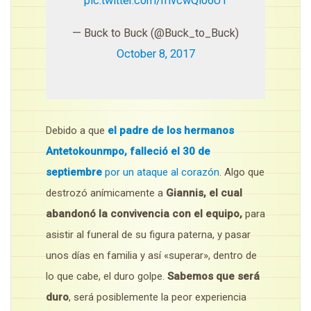
pic.twitter.com/mvcwQi06U1
— Buck to Buck (@Buck_to_Buck)
October 8, 2017
Debido a que
el padre de los hermanos
Antetokounmpo, falleció el 30 de
septiembre
por un ataque al corazón
. Algo que
destrozó anímicamente a
Giannis, el cual
abandonó la convivencia con el equipo,
para
asistir al funeral de su figura paterna, y pasar
unos días en familia y así «superar», dentro de
lo que cabe, el duro golpe.
Sabemos que será
duro
, será posiblemente la peor experiencia