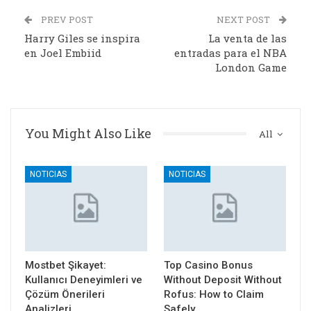
PREV POST
NEXT POST
Harry Giles se inspira
La venta de las
en Joel Embiid
entradas para el NBA
London Game
You Might Also Like
All
NOTICIAS
NOTICIAS
Mostbet Şikayet:
Top Casino Bonus
Kullanıcı Deneyimleri ve
Without Deposit Without
Çözüm Önerileri
Rofus: How to Claim
Analizleri
Safely