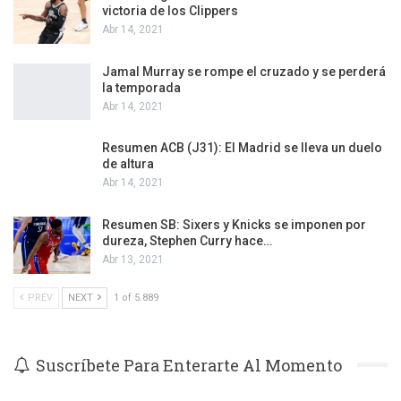
victoria de los Clippers
Abr 14, 2021
Jamal Murray se rompe el cruzado y se perderá
la temporada
Abr 14, 2021
Resumen ACB (J31): El Madrid se lleva un duelo
de altura
Abr 14, 2021
Resumen SB: Sixers y Knicks se imponen por
dureza, Stephen Curry hace…
Abr 13, 2021
PREV
NEXT
1 of 5.889
Suscríbete Para Enterarte Al Momento