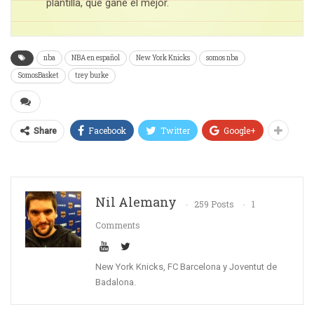
plantilla, que gane el mejor.
nba
NBA en español
New York Knicks
somos nba
SomosBasket
trey burke
Facebook
Twitter
Google+
Share
Nil Alemany
259 Posts
1
Comments
New York Knicks, FC Barcelona y Joventut de
Badalona.