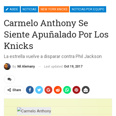
ASIDE
NOTICIAS
NEW YORK KNICKS
NOTICIAS POR EQUIPO
Carmelo Anthony Se
Siente Apuñalado Por Los
Knicks
La estrella vuelve a disparar contra Phil Jackson
Last updated
Oct 19, 2017
By
Nil Alemany
Share