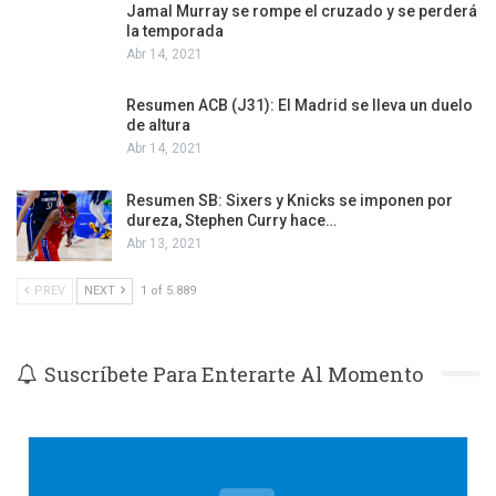
Jamal Murray se rompe el cruzado y se perderá
la temporada
Abr 14, 2021
Resumen ACB (J31): El Madrid se lleva un duelo
de altura
Abr 14, 2021
Resumen SB: Sixers y Knicks se imponen por
dureza, Stephen Curry hace…
Abr 13, 2021
PREV
NEXT
1 of 5.889
Suscríbete Para Enterarte Al Momento