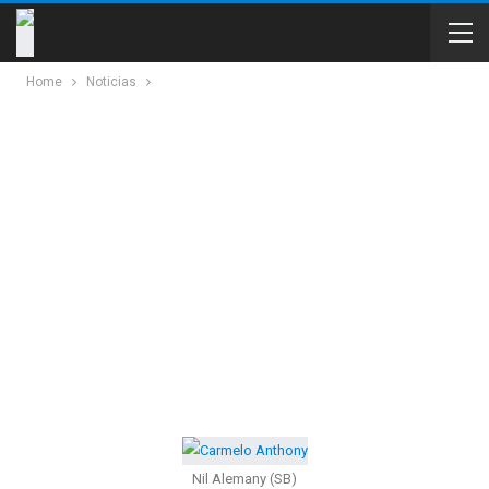
Home
Noticias
Nil Alemany (SB)