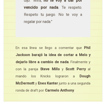
dijo: ‘Mira,
no te voy a dar por
vencido por nada
. Te respeto.
Respeto tu juego. No te voy a
regalar por nada.”
En esa línea se llego a comentar que
Phil
Jackson barajó la idea de cortar a Melo y
dejarlo libre a cambio de nada
. Finalmente y
con la pareja
Steve Mills
y
Scott Perry
al
mando los Knicks lograron a
Dough
McDermott
y
Enes Kanter
junto a una segunda
ronda de draft por
Carmelo Anthony
.