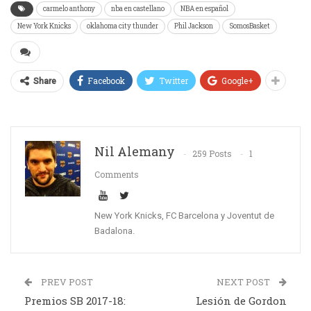
carmelo anthony
nba en castellano
NBA en español
New York Knicks
oklahoma city thunder
Phil Jackson
SomosBasket
Facebook
Twitter
Google+
Share
Nil Alemany
259 Posts
1
Comments
New York Knicks, FC Barcelona y Joventut de
Badalona.
PREV POST
NEXT POST
Premios SB 2017-18:
Lesión de Gordon