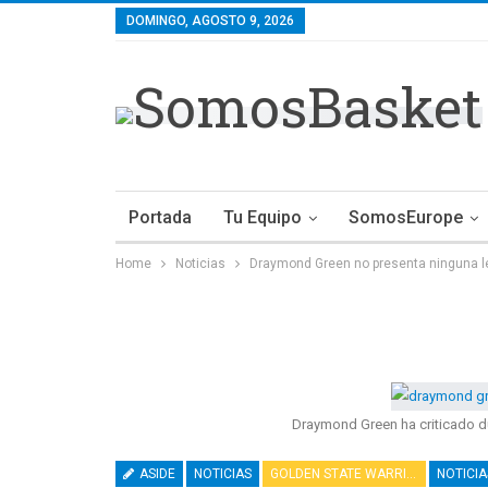
DOMINGO, AGOSTO 9, 2026
Portada
Tu Equipo
SomosEurope
Home
Noticias
Draymond Green no presenta ninguna le
Draymond Green ha criticado du
ASIDE
NOTICIAS
GOLDEN STATE WARRIORS
NOTICIA