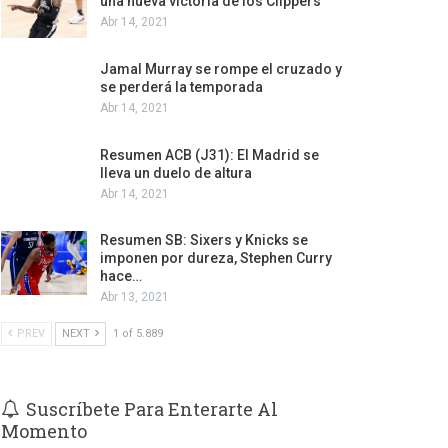
una nueva victoria de los Clippers
Abr 14, 2021
Jamal Murray se rompe el cruzado y
se perderá la temporada
Abr 14, 2021
Resumen ACB (J31): El Madrid se
lleva un duelo de altura
Abr 14, 2021
Resumen SB: Sixers y Knicks se
imponen por dureza, Stephen Curry
hace…
Abr 13, 2021
PREV
NEXT
1 of 5.889
Suscríbete Para Enterarte Al
Momento