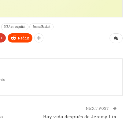
NBA en español
SomosBasket
e+
ReddIt
nts
NEXT POST
 a
Hay vida después de Jeremy Lin