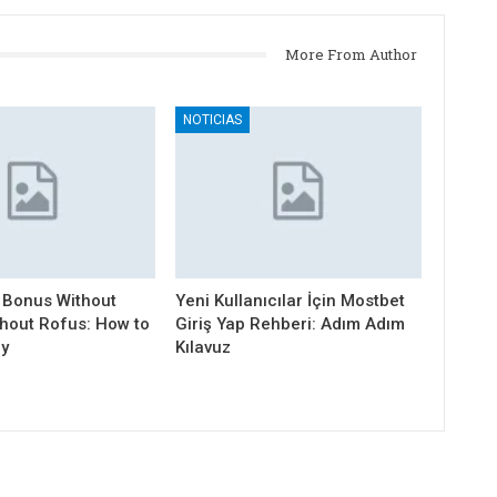
More From Author
NOTICIAS
 Bonus Without
Yeni Kullanıcılar İçin Mostbet
thout Rofus: How to
Giriş Yap Rehberi: Adım Adım
ly
Kılavuz