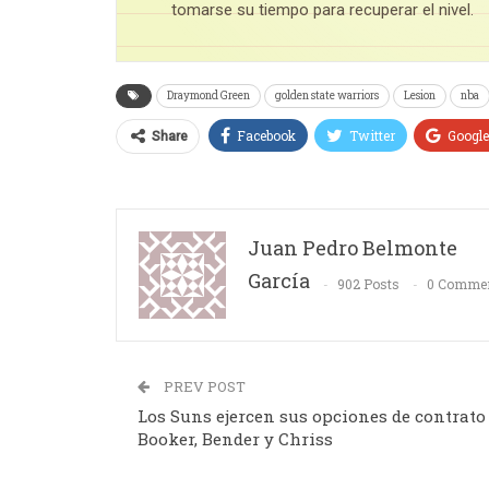
tomarse su tiempo para recuperar el nivel.
Draymond Green
golden state warriors
Lesion
nba
Facebook
Twitter
Googl
Share
Juan Pedro Belmonte
García
902 Posts
0 Comme
PREV POST
Los Suns ejercen sus opciones de contrato
Booker, Bender y Chriss