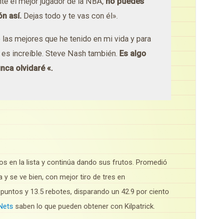
e el mejor jugador de la NBA,
no puedes
ón así.
Dejas todo y te vas con él».
 las mejores que he tenido en mi vida y para
es increíble.
Steve Nash también.
Es algo
nca olvidaré «.
os en la lista y continúa dando sus frutos.
Promedió
y se ve bien, con mejor tiro de tres en
 puntos y 13.5 rebotes, disparando un 42.9 por ciento
Nets
saben lo que pueden obtener con Kilpatrick.