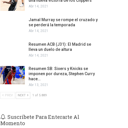
una nueva victoria de los Clippers
Abr 14, 2021
Jamal Murray se rompe el cruzado y
se perderá la temporada
Abr 14, 2021
Resumen ACB (J31): El Madrid se
lleva un duelo de altura
Abr 14, 2021
Resumen SB: Sixers y Knicks se
imponen por dureza, Stephen Curry
hace…
Abr 13, 2021
PREV
NEXT
1 of 5.889
Suscríbete Para Enterarte Al
Momento