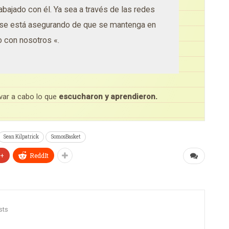
abajado con él.
Ya sea a través de las redes
 se está asegurando de que se mantenga en
o con nosotros «.
var a cabo lo que
escucharon y aprendieron.
Sean Kilpatrick
SomosBasket
e+
ReddIt
sts