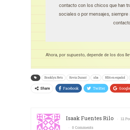
contacto con los chicos que han tr
sociales o por mensajes, siempre
contact
Ahora, por supuesto, depende de los dos lle
Brooklyn Nets
Kevin Durant
nba
NBA en español
Facebook
Twitter
Googl
Share
Isaak Fuentes Rilo
12 Po
0 Comments