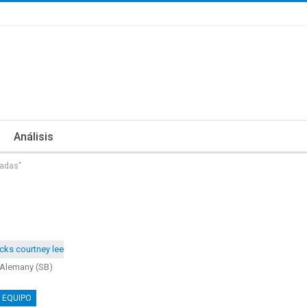
Análisis
gadas”
 Alemany (SB)
 EQUIPO