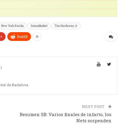
New York Knicks
SomosBasket
Tim Hardaway Jr
e+
ReddIt
1
ntut de Badalona.
NEXT POST
Resumen SB: Varios finales de infarto, los
Nets sorpenden