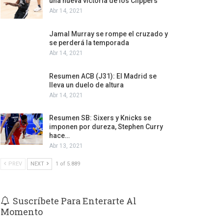
una nueva victoria de los Clippers
Abr 14, 2021
Jamal Murray se rompe el cruzado y
se perderá la temporada
Abr 14, 2021
Resumen ACB (J31): El Madrid se
lleva un duelo de altura
Abr 14, 2021
Resumen SB: Sixers y Knicks se
imponen por dureza, Stephen Curry
hace…
Abr 13, 2021
PREV
NEXT
1 of 5.889
Suscríbete Para Enterarte Al
Momento