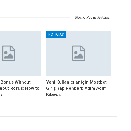
More From Author
NOTICIAS
 Bonus Without
Yeni Kullanıcılar İçin Mostbet
thout Rofus: How to
Giriş Yap Rehberi: Adım Adım
ly
Kılavuz