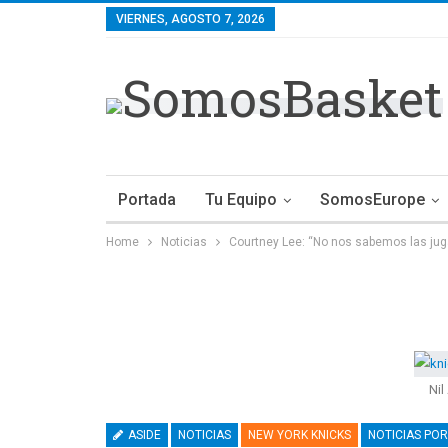
VIERNES, AGOSTO 7, 2026
Portada
Tu Equipo
SomosEurope
Home
Noticias
Courtney Lee: “No nos sabemos las ju
Nil
ASIDE
NOTICIAS
NEW YORK KNICKS
NOTICIAS POR