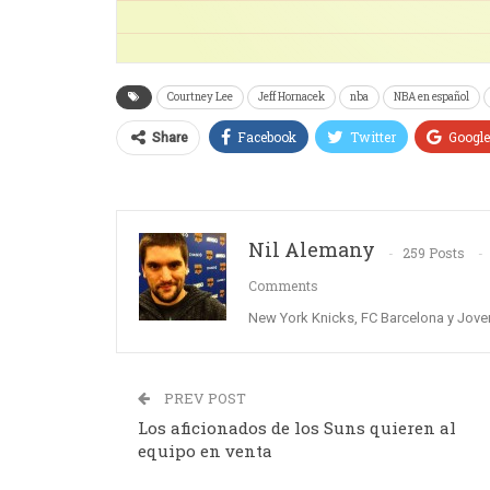
Courtney Lee
Jeff Hornacek
nba
NBA en español
Facebook
Twitter
Googl
Share
Nil Alemany
259 Posts
Comments
New York Knicks, FC Barcelona y Jove
PREV POST
Los aficionados de los Suns quieren al
equipo en venta