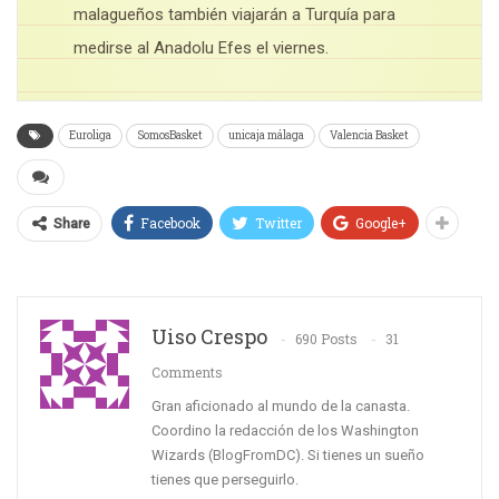
malagueños también viajarán a Turquía para
medirse al Anadolu Efes el viernes.
Euroliga
SomosBasket
unicaja málaga
Valencia Basket
Facebook
Twitter
Google+
Share
Uiso Crespo
690 Posts
31
Comments
Gran aficionado al mundo de la canasta.
Coordino la redacción de los Washington
Wizards (BlogFromDC). Si tienes un sueño
tienes que perseguirlo.