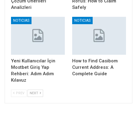
Çözüm Önerileri
Rofus: How to Claim
Analizleri
Safely
NOTICIAS
NOTICIAS
Yeni Kullanıcılar İçin
How to Find Casibom
Mostbet Giriş Yap
Current Address: A
Rehberi: Adım Adım
Complete Guide
Kılavuz
PREV
NEXT