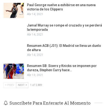
Paul George vuelve a exhibirse en una nueva
victoria de los Clippers
Abr 14, 2021
Jamal Murray se rompe el cruzado y se perderá
la temporada
Abr 14, 2021
Resumen ACB (J31): El Madrid se lleva un duelo
de altura
Abr 14, 2021
Resumen SB: Sixers y Knicks se imponen por
dureza, Stephen Curry hace…
Abr 13, 2021
PREV
NEXT
1 of 5.889
Suscríbete Para Enterarte Al Momento