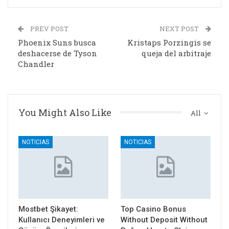
PREV POST
NEXT POST
Phoenix Suns busca
Kristaps Porzingis se
deshacerse de Tyson
queja del arbitraje
Chandler
You Might Also Like
All
NOTICIAS
NOTICIAS
Mostbet Şikayet:
Top Casino Bonus
Kullanıcı Deneyimleri ve
Without Deposit Without