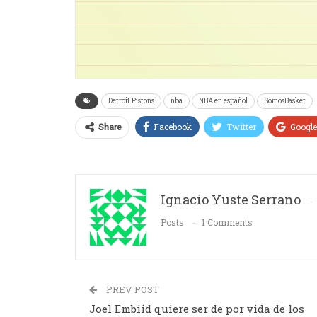
Detroit Pistons
nba
NBA en español
SomosBasket
Facebook
Twitter
Googl
Share
Ignacio Yuste Serrano
Posts
1 Comments
PREV POST
Joel Embiid quiere ser de por vida de los