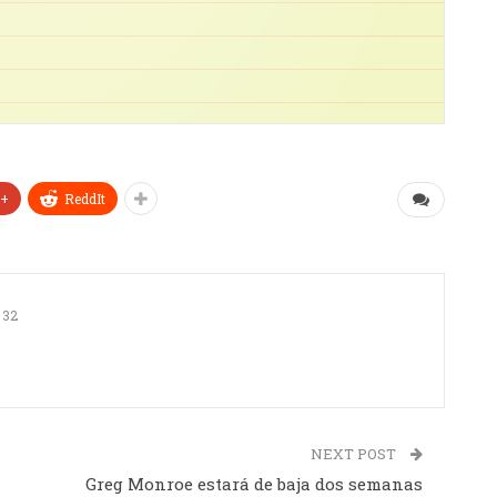
e+
ReddIt
32
NEXT POST
Greg Monroe estará de baja dos semanas