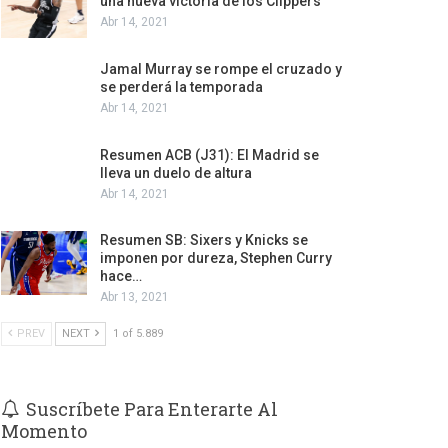
una nueva victoria de los Clippers
Abr 14, 2021
Jamal Murray se rompe el cruzado y
se perderá la temporada
Abr 14, 2021
Resumen ACB (J31): El Madrid se
lleva un duelo de altura
Abr 14, 2021
Resumen SB: Sixers y Knicks se
imponen por dureza, Stephen Curry
hace…
Abr 13, 2021
PREV
NEXT
1 of 5.889
Suscríbete Para Enterarte Al
Momento