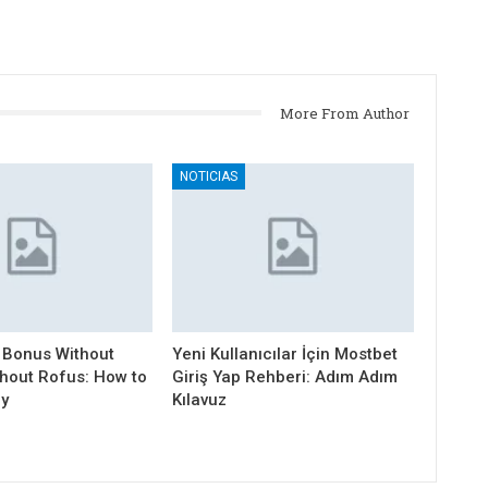
More From Author
NOTICIAS
 Bonus Without
Yeni Kullanıcılar İçin Mostbet
thout Rofus: How to
Giriş Yap Rehberi: Adım Adım
ly
Kılavuz