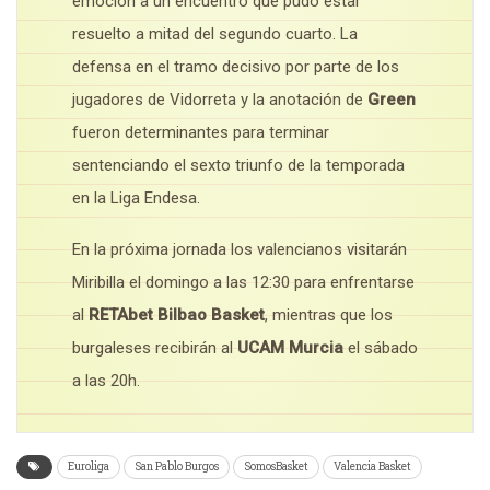
emoción a un encuentro que pudo estar
resuelto a mitad del segundo cuarto. La
defensa en el tramo decisivo por parte de los
jugadores de Vidorreta y la anotación de
Green
fueron determinantes para terminar
sentenciando el sexto triunfo de la temporada
en la Liga Endesa.
En la próxima jornada los valencianos visitarán
Miribilla el domingo a las 12:30 para enfrentarse
al
RETAbet Bilbao Basket
, mientras que los
burgaleses recibirán al
UCAM Murcia
el sábado
a las 20h.
Euroliga
San Pablo Burgos
SomosBasket
Valencia Basket