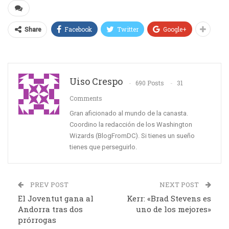
Facebook
Twitter
Google+
Share
Uiso Crespo
690 Posts
31
Comments
Gran aficionado al mundo de la canasta.
Coordino la redacción de los Washington
Wizards (BlogFromDC). Si tienes un sueño
tienes que perseguirlo.
PREV POST
NEXT POST
El Joventut gana al
Kerr: «Brad Stevens es
Andorra tras dos
uno de los mejores»
prórrogas