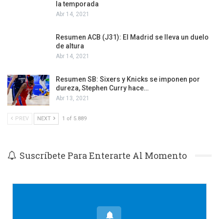
la temporada
Abr 14, 2021
Resumen ACB (J31): El Madrid se lleva un duelo
de altura
Abr 14, 2021
Resumen SB: Sixers y Knicks se imponen por
dureza, Stephen Curry hace…
Abr 13, 2021
PREV
NEXT
1 of 5.889
Suscríbete Para Enterarte Al Momento