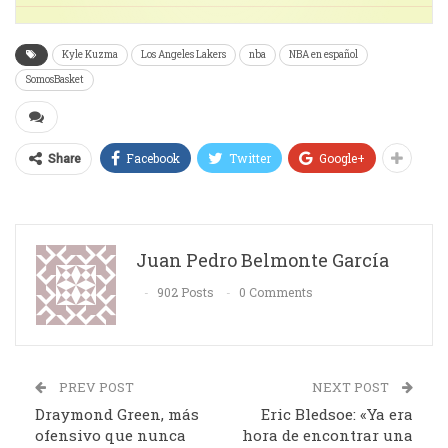
Kyle Kuzma
Los Angeles Lakers
nba
NBA en español
SomosBasket
Facebook
Twitter
Google+
Share
Juan Pedro Belmonte García
902 Posts
0 Comments
PREV POST
NEXT POST
Draymond Green, más
Eric Bledsoe: «Ya era
ofensivo que nunca
hora de encontrar una