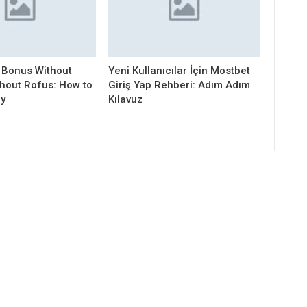
 Bonus Without
Yeni Kullanıcılar İçin Mostbet
thout Rofus: How to
Giriş Yap Rehberi: Adım Adım
ly
Kılavuz