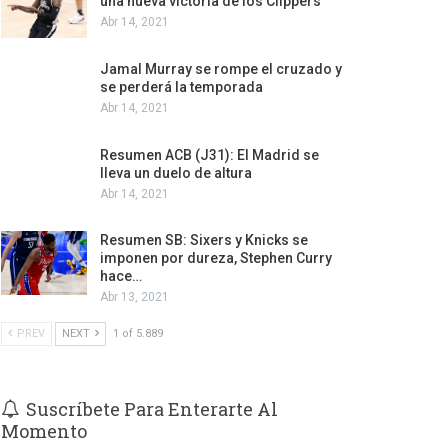
una nueva victoria de los Clippers
Abr 14, 2021
Jamal Murray se rompe el cruzado y
se perderá la temporada
Abr 14, 2021
Resumen ACB (J31): El Madrid se
lleva un duelo de altura
Abr 14, 2021
Resumen SB: Sixers y Knicks se
imponen por dureza, Stephen Curry
hace…
Abr 13, 2021
PREV
NEXT
1 of 5.889
Suscríbete Para Enterarte Al
Momento