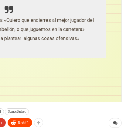
ía: «Quiero que encierres al mejor jugador del
abellón, o que juguemos en la carretera».
 plantear algunas cosas ofensivas».
l
SomosBasket
e+
ReddIt