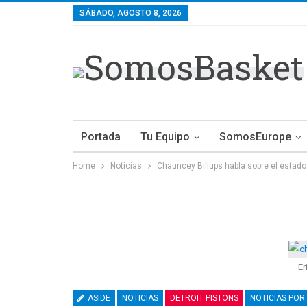
SÁBADO, AGOSTO 8, 2026
Portada
Tu Equipo
SomosEurope
Home
Noticias
Chauncey Billups habla sobre el estado
Er
ASIDE
NOTICIAS
DETROIT PISTONS
NOTICIAS POR