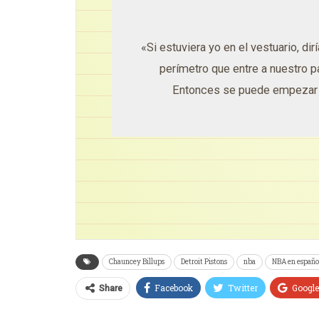
«Si estuviera yo en el vestuario, dir
perímetro que entre a nuestro p
Entonces se puede empezar a
Chauncey Billups
Detroit Pistons
nba
NBA en españo
Facebook
Twitter
Googl
Share