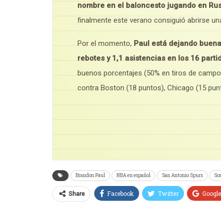
nombre en el baloncesto jugando en Rusi
finalmente este verano consiguió abrirse una
Por el momento,
Paul está dejando buena
rebotes y 1,1 asistencias en los 16 part
buenos porcentajes (50% en tiros de campo 
contra Boston (18 puntos), Chicago (15 punt
Brandon Paul
NBA en español
San Antonio Spurs
So
Facebook
Twitter
Googl
Share