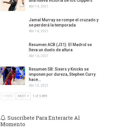
una nueva victoria de los Clippers
Abr 14, 2021
Jamal Murray se rompe el cruzado y
se perderá la temporada
Abr 14, 2021
Resumen ACB (J31): El Madrid se
lleva un duelo de altura
Abr 14, 2021
Resumen SB: Sixers y Knicks se
imponen por dureza, Stephen Curry
hace…
Abr 13, 2021
PREV
NEXT
1 of 5.889
Suscríbete Para Enterarte Al
Momento