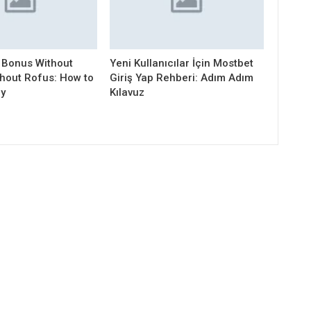
 Bonus Without
Yeni Kullanıcılar İçin Mostbet
thout Rofus: How to
Giriş Yap Rehberi: Adım Adım
ly
Kılavuz