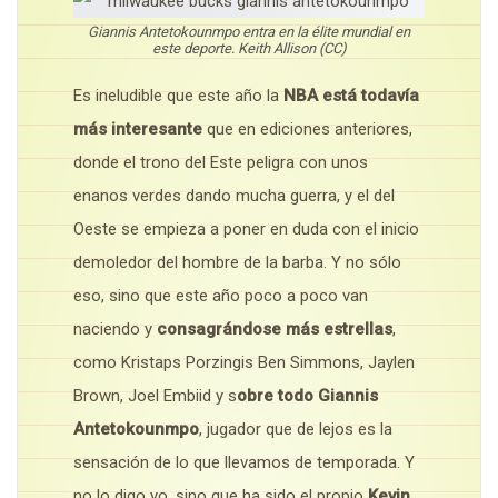
Giannis Antetokounmpo entra en la élite mundial en
este deporte. Keith Allison (CC)
Es ineludible que este año la
NBA está todavía
más interesante
que en ediciones anteriores,
donde el trono del Este peligra con unos
enanos verdes dando mucha guerra, y el del
Oeste se empieza a poner en duda con el inicio
demoledor del hombre de la barba. Y no sólo
eso, sino que este año poco a poco van
naciendo y
consagrándose más estrellas
,
como Kristaps Porzingis Ben Simmons, Jaylen
Brown, Joel Embiid y s
obre todo Giannis
Antetokounmpo
, jugador que de lejos es la
sensación de lo que llevamos de temporada. Y
no lo digo yo, sino que ha sido el propio
Kevin