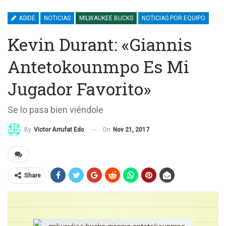
ASIDE
NOTICIAS
MILWAUKEE BUCKS
NOTICIAS POR EQUIPO
Kevin Durant: «Giannis
Antetokounmpo Es Mi
Jugador Favorito»
Se lo pasa bien viéndole
On
Nov 21, 2017
By
Victor Arrufat Edo
Share