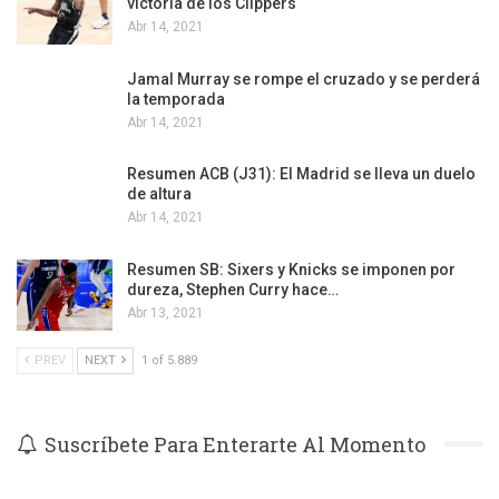
victoria de los Clippers
Abr 14, 2021
Jamal Murray se rompe el cruzado y se perderá
la temporada
Abr 14, 2021
Resumen ACB (J31): El Madrid se lleva un duelo
de altura
Abr 14, 2021
Resumen SB: Sixers y Knicks se imponen por
dureza, Stephen Curry hace…
Abr 13, 2021
PREV
NEXT
1 of 5.889
Suscríbete Para Enterarte Al Momento