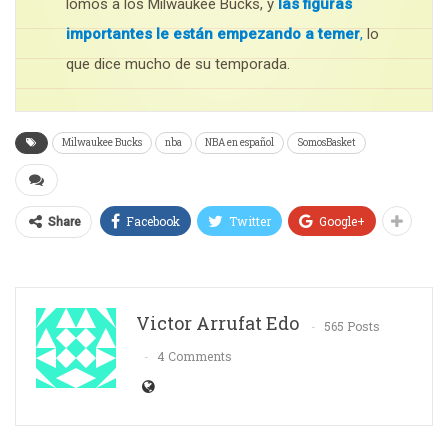
lomos a los Milwaukee Bucks, y
las figuras
importantes le están empezando a temer
,
lo
que dice mucho de su temporada.
Milwaukee Bucks
nba
NBA en español
SomosBasket
Facebook
Twitter
Google+
Share
Victor Arrufat Edo
565 Posts
4 Comments