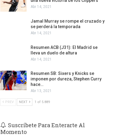
una nueva victoria de los Clippers
Abr 14, 2021
Jamal Murray se rompe el cruzado y
se perderá la temporada
Abr 14, 2021
Resumen ACB (J31): El Madrid se
lleva un duelo de altura
Abr 14, 2021
Resumen SB: Sixers y Knicks se
imponen por dureza, Stephen Curry
hace…
Abr 13, 2021
PREV
NEXT
1 of 5.889
Suscríbete Para Enterarte Al
Momento