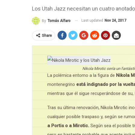
Los Utah Jazz necesitan un cuatro anotado
Last updated
Nov 24, 2017
By
Tomás Alfaro
Share
Nikola Mirotic sería un fantást
La polémica entorno a la figura de
Nikola M
montenegrino
está indignado por la vuelt
mientras que él sigue recuperándose de su, l
Tras su última renovación, Nikola Mirotic in
cualquier posible traspaso y, según se rumo
a Portis o a Mirotic.
Según sea el posible t
pero es bastante probable que acepte incluso 