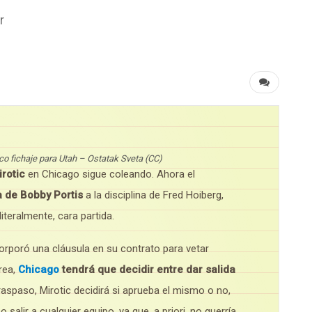
r
ico fichaje para Utah – Ostatak Sveta (CC)
irotic
en Chicago sigue coleando. Ahora el
a de Bobby Portis
a la disciplina de Fred Hoiberg,
iteralmente, cara partida.
corporó una cláusula en su contrato para vetar
rea,
Chicago
tendrá que decidir entre dar salida
raspaso, Mirotic decidirá si aprueba el mismo o no,
salir a cualquier equipo, ya que, a priori, no querría